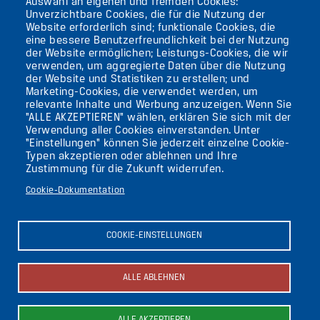
Auswahl an eigenen und fremden Cookies:
TEMPELHOF
Unverzichtbare Cookies, die für die Nutzung der
Website erforderlich sind; funktionale Cookies, die
eine bessere Benutzerfreundlichkeit bei der Nutzung
AKTUELLES
der Website ermöglichen; Leistungs-Cookies, die wir
verwenden, um aggregierte Daten über die Nutzung
der Website und Statistiken zu erstellen; und
KONTAKT
Marketing-Cookies, die verwendet werden, um
relevante Inhalte und Werbung anzuzeigen. Wenn Sie
"ALLE AKZEPTIEREN" wählen, erklären Sie sich mit der
DIE UFAFABRIK
Verwendung aller Cookies einverstanden. Unter
BERLIN
"Einstellungen" können Sie jederzeit einzelne Cookie-
Typen akzeptieren oder ablehnen und Ihre
Zustimmung für die Zukunft widerrufen.
Suche
Cookie-Dokumentation
Die ufaFabrik Berlin
Secondary
Aktuelles
COOKIE-EINSTELLUNGEN
Presse
menu
Kontakt
(GERMAN)
Impressum
ALLE ABLEHNEN
Datenschutzerklärung
Newsletter abonnieren
ALLE AKZEPTIEREN