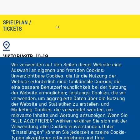
SPIELPLAN /
TICKETS
BILD
VIKTORIASTR. 10-18
Wir verwenden auf den Seiten dieser Website eine
12105 BERLIN
Auswahl an eigenen und fremden Cookies:
TEMPELHOF
Unverzichtbare Cookies, die für die Nutzung der
Website erforderlich sind; funktionale Cookies, die
eine bessere Benutzerfreundlichkeit bei der Nutzung
AKTUELLES
der Website ermöglichen; Leistungs-Cookies, die wir
verwenden, um aggregierte Daten über die Nutzung
der Website und Statistiken zu erstellen; und
KONTAKT
Marketing-Cookies, die verwendet werden, um
relevante Inhalte und Werbung anzuzeigen. Wenn Sie
"ALLE AKZEPTIEREN" wählen, erklären Sie sich mit der
DIE UFAFABRIK
Verwendung aller Cookies einverstanden. Unter
BERLIN
"Einstellungen" können Sie jederzeit einzelne Cookie-
Typen akzeptieren oder ablehnen und Ihre