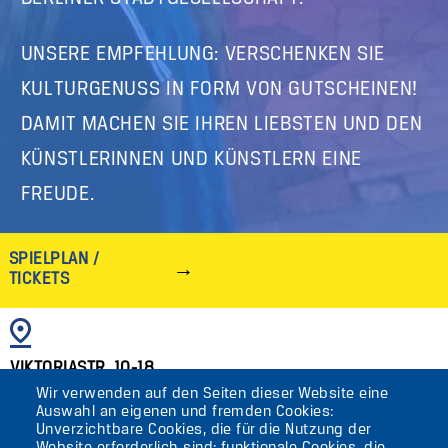
UNSERE EMPFEHLUNG: VERSCHENKEN SIE
KULTURGENUSS IN FORM VON GUTSCHEINEN!
DAMIT MACHEN SIE IHREN LIEBSTEN UND DEN
KÜNSTLERINNEN UND KÜNSTLERN EINE
FREUDE.
SPIELPLAN /
TICKETS
BILD
VIKTORIASTR. 10-18
Wir verwenden auf den Seiten dieser Website eine
12105 BERLIN
Auswahl an eigenen und fremden Cookies:
TEMPELHOF
Unverzichtbare Cookies, die für die Nutzung der