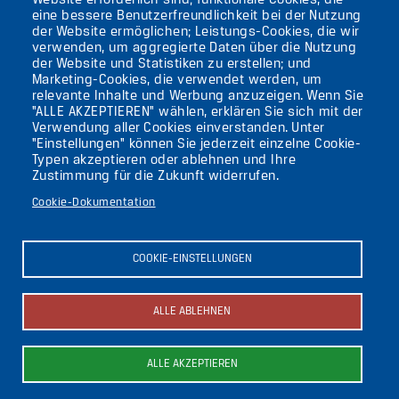
Website erforderlich sind; funktionale Cookies, die
eine bessere Benutzerfreundlichkeit bei der Nutzung
AKTUELLES
der Website ermöglichen; Leistungs-Cookies, die wir
verwenden, um aggregierte Daten über die Nutzung
der Website und Statistiken zu erstellen; und
KONTAKT
Marketing-Cookies, die verwendet werden, um
relevante Inhalte und Werbung anzuzeigen. Wenn Sie
"ALLE AKZEPTIEREN" wählen, erklären Sie sich mit der
DIE UFAFABRIK
Verwendung aller Cookies einverstanden. Unter
BERLIN
"Einstellungen" können Sie jederzeit einzelne Cookie-
Typen akzeptieren oder ablehnen und Ihre
Zustimmung für die Zukunft widerrufen.
Suche
Cookie-Dokumentation
Die ufaFabrik Berlin
Secondary
Aktuelles
COOKIE-EINSTELLUNGEN
Presse
menu
Kontakt
(GERMAN)
Impressum
ALLE ABLEHNEN
Datenschutzerklärung
Newsletter abonnieren
ALLE AKZEPTIEREN
Bild
Bild
Bild