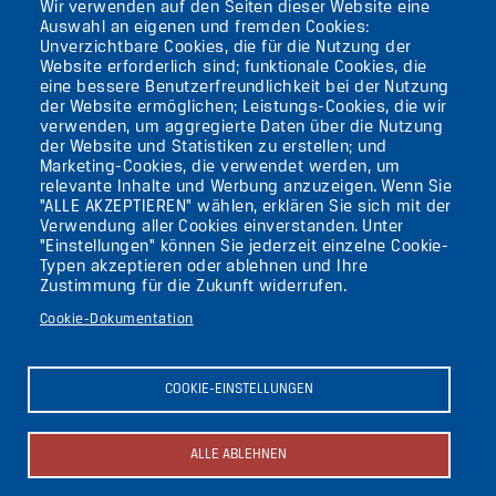
Wir verwenden auf den Seiten dieser Website eine
12105 BERLIN
Auswahl an eigenen und fremden Cookies:
TEMPELHOF
Unverzichtbare Cookies, die für die Nutzung der
Website erforderlich sind; funktionale Cookies, die
eine bessere Benutzerfreundlichkeit bei der Nutzung
AKTUELLES
der Website ermöglichen; Leistungs-Cookies, die wir
verwenden, um aggregierte Daten über die Nutzung
der Website und Statistiken zu erstellen; und
KONTAKT
Marketing-Cookies, die verwendet werden, um
relevante Inhalte und Werbung anzuzeigen. Wenn Sie
"ALLE AKZEPTIEREN" wählen, erklären Sie sich mit der
DIE UFAFABRIK
Verwendung aller Cookies einverstanden. Unter
BERLIN
"Einstellungen" können Sie jederzeit einzelne Cookie-
Typen akzeptieren oder ablehnen und Ihre
Zustimmung für die Zukunft widerrufen.
Suche
Cookie-Dokumentation
Die ufaFabrik Berlin
Secondary
Aktuelles
COOKIE-EINSTELLUNGEN
Presse
menu
Kontakt
(GERMAN)
Impressum
ALLE ABLEHNEN
Datenschutzerklärung
Newsletter abonnieren