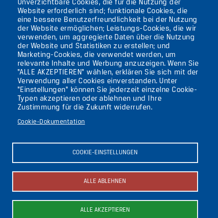
TEMPELHOF
Unverzichtbare Cookies, die für die Nutzung der
Website erforderlich sind; funktionale Cookies, die
eine bessere Benutzerfreundlichkeit bei der Nutzung
AKTUELLES
der Website ermöglichen; Leistungs-Cookies, die wir
verwenden, um aggregierte Daten über die Nutzung
der Website und Statistiken zu erstellen; und
KONTAKT
Marketing-Cookies, die verwendet werden, um
relevante Inhalte und Werbung anzuzeigen. Wenn Sie
"ALLE AKZEPTIEREN" wählen, erklären Sie sich mit der
DIE UFAFABRIK
Verwendung aller Cookies einverstanden. Unter
BERLIN
"Einstellungen" können Sie jederzeit einzelne Cookie-
Typen akzeptieren oder ablehnen und Ihre
Zustimmung für die Zukunft widerrufen.
Suche
Cookie-Dokumentation
Die ufaFabrik Berlin
Secondary
Aktuelles
COOKIE-EINSTELLUNGEN
Presse
menu
Kontakt
(GERMAN)
Impressum
ALLE ABLEHNEN
Datenschutzerklärung
Newsletter abonnieren
ALLE AKZEPTIEREN
Bild
Bild
Bild