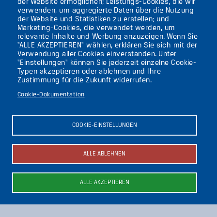
der Website ermöglichen; Leistungs-Cookies, die wir
verwenden, um aggregierte Daten über die Nutzung
der Website und Statistiken zu erstellen; und
KONTAKT
Marketing-Cookies, die verwendet werden, um
relevante Inhalte und Werbung anzuzeigen. Wenn Sie
"ALLE AKZEPTIEREN" wählen, erklären Sie sich mit der
DIE UFAFABRIK
Verwendung aller Cookies einverstanden. Unter
BERLIN
"Einstellungen" können Sie jederzeit einzelne Cookie-
Typen akzeptieren oder ablehnen und Ihre
Zustimmung für die Zukunft widerrufen.
Suche
Cookie-Dokumentation
Die ufaFabrik Berlin
Secondary
Aktuelles
COOKIE-EINSTELLUNGEN
Presse
menu
Kontakt
(GERMAN)
Impressum
ALLE ABLEHNEN
Datenschutzerklärung
Newsletter abonnieren
ALLE AKZEPTIEREN
Bild
Bild
Bild
Bild
Bild
Bild