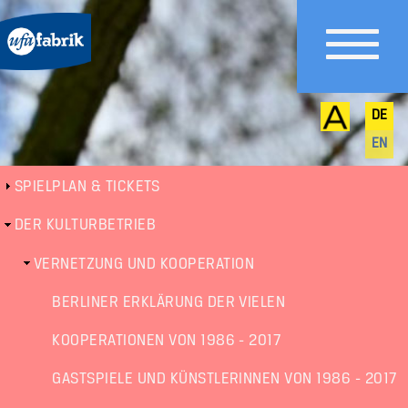
DE
EN
SPIELPLAN & TICKETS
Untermenü
DER KULTURBETRIEB
VERNETZUNG UND KOOPERATION
BERLINER ERKLÄRUNG DER VIELEN
KOOPERATIONEN VON 1986 - 2017
GASTSPIELE UND KÜNSTLERINNEN VON 1986 - 2017