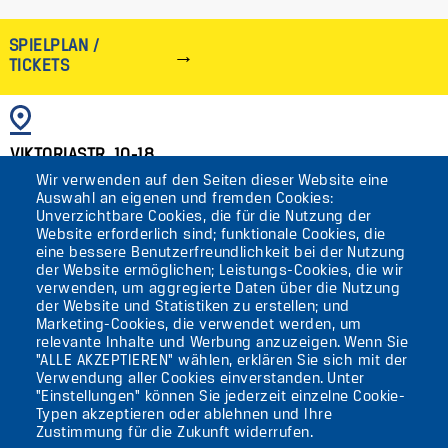
SPIELPLAN /
TICKETS
BILD
VIKTORIASTR. 10-18
Wir verwenden auf den Seiten dieser Website eine
12105 BERLIN
Auswahl an eigenen und fremden Cookies:
TEMPELHOF
Unverzichtbare Cookies, die für die Nutzung der
Website erforderlich sind; funktionale Cookies, die
eine bessere Benutzerfreundlichkeit bei der Nutzung
AKTUELLES
der Website ermöglichen; Leistungs-Cookies, die wir
verwenden, um aggregierte Daten über die Nutzung
der Website und Statistiken zu erstellen; und
KONTAKT
Marketing-Cookies, die verwendet werden, um
relevante Inhalte und Werbung anzuzeigen. Wenn Sie
"ALLE AKZEPTIEREN" wählen, erklären Sie sich mit der
DIE UFAFABRIK
Verwendung aller Cookies einverstanden. Unter
BERLIN
"Einstellungen" können Sie jederzeit einzelne Cookie-
Typen akzeptieren oder ablehnen und Ihre
Zustimmung für die Zukunft widerrufen.
Suche