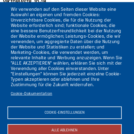
VIKTORIASTR. 10-18
Wir verwenden auf den Seiten dieser Website eine
12105 BERLIN
Auswahl an eigenen und fremden Cookies:
TEMPELHOF
Unverzichtbare Cookies, die für die Nutzung der
Website erforderlich sind; funktionale Cookies, die
eine bessere Benutzerfreundlichkeit bei der Nutzung
AKTUELLES
der Website ermöglichen; Leistungs-Cookies, die wir
verwenden, um aggregierte Daten über die Nutzung
der Website und Statistiken zu erstellen; und
KONTAKT
Marketing-Cookies, die verwendet werden, um
relevante Inhalte und Werbung anzuzeigen. Wenn Sie
"ALLE AKZEPTIEREN" wählen, erklären Sie sich mit der
DIE UFAFABRIK
Verwendung aller Cookies einverstanden. Unter
BERLIN
"Einstellungen" können Sie jederzeit einzelne Cookie-
Typen akzeptieren oder ablehnen und Ihre
Zustimmung für die Zukunft widerrufen.
Suche
Cookie-Dokumentation
Die ufaFabrik Berlin
Secondary
Aktuelles
COOKIE-EINSTELLUNGEN
Presse
menu
Kontakt
(GERMAN)
Impressum
ALLE ABLEHNEN