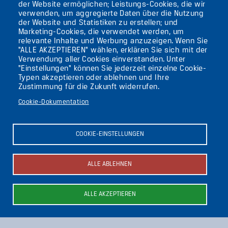
AKTUELLES
der Website ermöglichen; Leistungs-Cookies, die wir
verwenden, um aggregierte Daten über die Nutzung
der Website und Statistiken zu erstellen; und
KONTAKT
Marketing-Cookies, die verwendet werden, um
relevante Inhalte und Werbung anzuzeigen. Wenn Sie
"ALLE AKZEPTIEREN" wählen, erklären Sie sich mit der
DIE UFAFABRIK
Verwendung aller Cookies einverstanden. Unter
BERLIN
"Einstellungen" können Sie jederzeit einzelne Cookie-
Typen akzeptieren oder ablehnen und Ihre
Zustimmung für die Zukunft widerrufen.
Suche
Cookie-Dokumentation
Die ufaFabrik Berlin
Secondary
Aktuelles
COOKIE-EINSTELLUNGEN
Presse
menu
Kontakt
(GERMAN)
Impressum
ALLE ABLEHNEN
Datenschutzerklärung
Newsletter abonnieren
ALLE AKZEPTIEREN
Bild
Bild
Bild
Bild
Bild
Bild