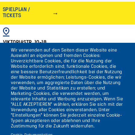
SPIELPLAN /
TICKETS
BILD
VIKTORIASTR. 10-18
Wir verwenden auf den Seiten dieser Website eine
12105 BERLIN
Auswahl an eigenen und fremden Cookies:
TEMPELHOF
Unverzichtbare Cookies, die für die Nutzung der
Website erforderlich sind; funktionale Cookies, die
eine bessere Benutzerfreundlichkeit bei der Nutzung
AKTUELLES
der Website ermöglichen; Leistungs-Cookies, die wir
verwenden, um aggregierte Daten über die Nutzung
der Website und Statistiken zu erstellen; und
KONTAKT
Marketing-Cookies, die verwendet werden, um
relevante Inhalte und Werbung anzuzeigen. Wenn Sie
"ALLE AKZEPTIEREN" wählen, erklären Sie sich mit der
DIE UFAFABRIK
Verwendung aller Cookies einverstanden. Unter
BERLIN
"Einstellungen" können Sie jederzeit einzelne Cookie-
Typen akzeptieren oder ablehnen und Ihre
Zustimmung für die Zukunft widerrufen.
Suche