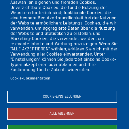
Auswahl an eigenen und fremden Cookies:
TEMPELHOF
Unverzichtbare Cookies, die für die Nutzung der
Website erforderlich sind; funktionale Cookies, die
eine bessere Benutzerfreundlichkeit bei der Nutzung
AKTUELLES
der Website ermöglichen; Leistungs-Cookies, die wir
verwenden, um aggregierte Daten über die Nutzung
der Website und Statistiken zu erstellen; und
KONTAKT
Marketing-Cookies, die verwendet werden, um
relevante Inhalte und Werbung anzuzeigen. Wenn Sie
"ALLE AKZEPTIEREN" wählen, erklären Sie sich mit der
DIE UFAFABRIK
Verwendung aller Cookies einverstanden. Unter
BERLIN
"Einstellungen" können Sie jederzeit einzelne Cookie-
Typen akzeptieren oder ablehnen und Ihre
Zustimmung für die Zukunft widerrufen.
Suche
Cookie-Dokumentation
Die ufaFabrik Berlin
Secondary
Aktuelles
COOKIE-EINSTELLUNGEN
Presse
menu
Kontakt
(GERMAN)
Impressum
ALLE ABLEHNEN
Datenschutzerklärung
Newsletter abonnieren