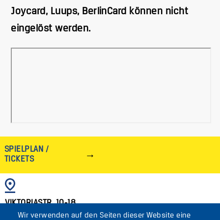
Joycard, Luups, BerlinCard können nicht
eingelöst werden.
SPIELPLAN /
TICKETS
BILD
VIKTORIASTR. 10-18
Wir verwenden auf den Seiten dieser Website eine
12105 BERLIN