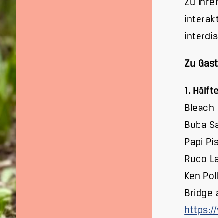
Zu ihre
interak
interdi
Zu Gast
1. Hälf
Bleach
Buba S
Papi Pis
Ruco L
Ken Pol
Bridge 
https: