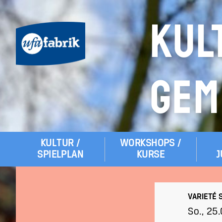
KUL
GEM
KULTUR /
WORKSHOPS /
Hauptmenü
SPIELPLAN
KURSE
J
VARIETÉ 
So., 25