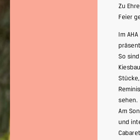
Zu Ehre
Feier g
Im AHA 
präsent
So sind
Kiesbau
Stücke,
Reminis
sehen.
Am Son
und int
Cabaret