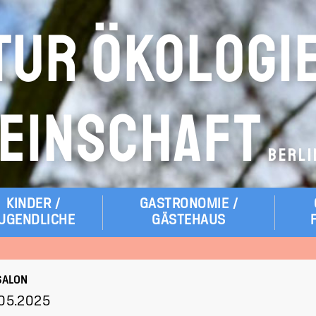
TUR ÖKOLOGI
EINSCHAFT
BERLI
KINDER /
GASTRONOMIE /
UGENDLICHE
GÄSTEHAUS
SALON
.05.2025