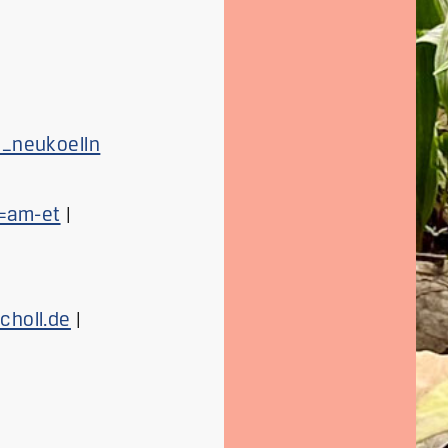
n_neukoelln
=am-et
|
choll.de
|