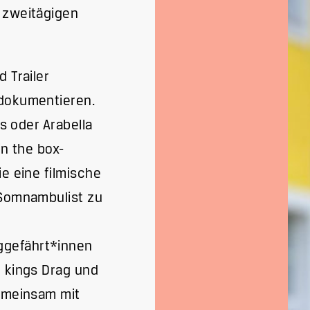
r zweitägigen
 Trailer
 dokumentieren.
rs oder Arabella
in the box-
ie eine filmische
 Somnambulist zu
ggefährt*innen
& kings Drag und
gemeinsam mit