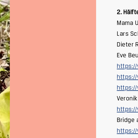
2. Hälf
Mama Ul
Lars S
Dieter R
Eve Beu
https:
https:
https:
Veronik
https:/
Bridge 
https: