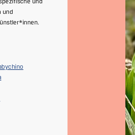
spezifische und
n und
Künstler*innen.
abychino
a
o