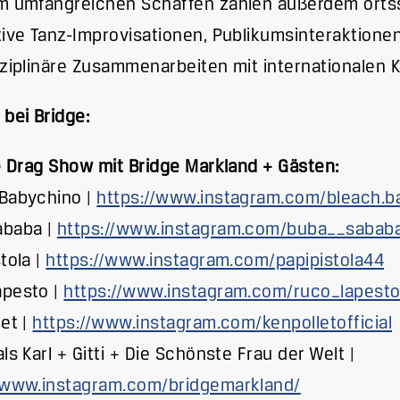
m umfangreichen Schaffen zählen außerdem orts
tive Tanz-Improvisationen, Publikumsinteraktione
sziplinäre Zusammenarbeiten mit internationalen 
 bei Bridge:
te Drag Show mit Bridge Markland + Gästen:
 Babychino |
https://www.instagram.com/bleach.b
ababa |
https://www.instagram.com/buba__sabab
tola |
https://www.instagram.com/papipistola44
apesto |
https://www.instagram.com/ruco_lapest
let |
https://www.instagram.com/kenpolletofficial
als Karl + Gitti + Die Schönste Frau der Welt |
//www.instagram.com/bridgemarkland/