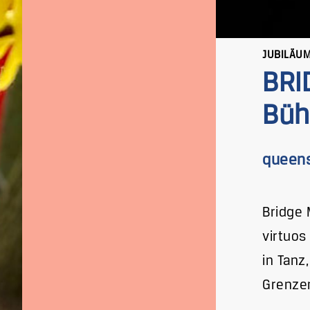
JUBILÄU
BRI
Büh
queens
Bridge 
virtuos
in Tanz
Grenzen