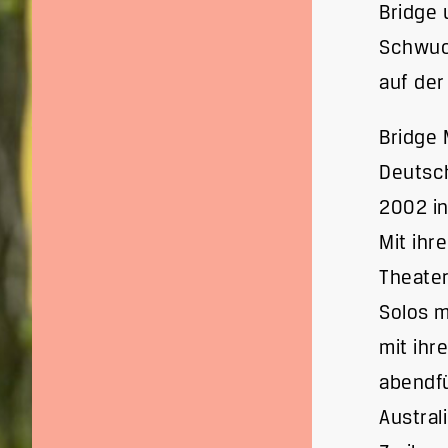
Bridge 
Schwuch
auf der
Bridge 
Deutsch
2002 in
Mit ihr
Theater
Solos m
mit ihr
abendfü
Austral