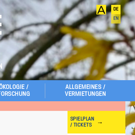
DE
E
EN
N
ÖKOLOGIE /
ALLGEMEINES /
FORSCHUNG
VERMIETUNGEN
SPIELPLAN
/ TICKETS