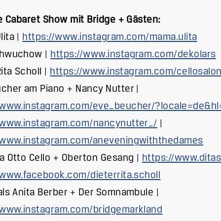
te Cabaret Show mit Bridge + Gästen:
ita |
https://www.instagram.com/mama.ulita
chwuchow |
https://www.instagram.com/dekolars
ita Scholl |
https://www.instagram.com/cellosalo
cher am Piano + Nancy Nutter |
//www.instagram.com/eve_beucher/?locale=de&hl
//www.instagram.com/nancynutter_/
|
//www.instagram.com/aneveningwiththedames
a Otto Cello + Oberton Gesang |
https://www.ditas
/www.facebook.com/dieterrita.scholl
als Anita Berber + Der Somnambule |
//www.instagram.com/bridgemarkland