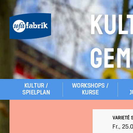
KUL
GEM
KULTUR /
WORKSHOPS /
Hauptmenü
SPIELPLAN
KURSE
J
VARIETÉ 
Fr., 25