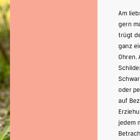
Am lieb
gern ma
trügt d
ganz ei
Ohren. 
Schilde
Schwarz
oder pe
auf Bez
Erziehu
jedem 
Betrach