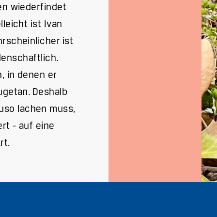
en wiederfindet
leicht ist Ivan
rscheinlicher ist
denschaftlich.
, in denen er
zugetan. Deshalb
uso lachen muss,
rt - auf eine
rt.