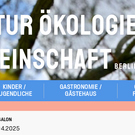
TUR ÖKOLOGI
EINSCHAFT
BERLI
KINDER /
GASTRONOMIE /
UGENDLICHE
GÄSTEHAUS
SALON
.04.2025