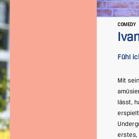
COMEDY
Iva
Fühl ic
Mit sei
amüsier
lässt, 
erspiel
Undergr
erstes,