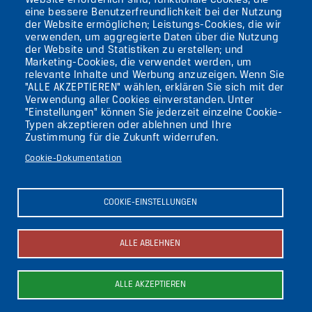
Website erforderlich sind; funktionale Cookies, die
eine bessere Benutzerfreundlichkeit bei der Nutzung
AKTUELLES
der Website ermöglichen; Leistungs-Cookies, die wir
verwenden, um aggregierte Daten über die Nutzung
der Website und Statistiken zu erstellen; und
KONTAKT
Marketing-Cookies, die verwendet werden, um
relevante Inhalte und Werbung anzuzeigen. Wenn Sie
"ALLE AKZEPTIEREN" wählen, erklären Sie sich mit der
DIE UFAFABRIK
Verwendung aller Cookies einverstanden. Unter
BERLIN
"Einstellungen" können Sie jederzeit einzelne Cookie-
Typen akzeptieren oder ablehnen und Ihre
Zustimmung für die Zukunft widerrufen.
Suche
Cookie-Dokumentation
Die ufaFabrik Berlin
Secondary
Aktuelles
COOKIE-EINSTELLUNGEN
Presse
menu
Kontakt
(GERMAN)
Impressum
ALLE ABLEHNEN
Datenschutzerklärung
Newsletter abonnieren
ALLE AKZEPTIEREN
Bild
Bild
Bild