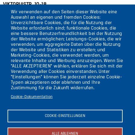
VIKTORIASTR. 10-18
Wir verwenden auf den Seiten dieser Website eine
12105 BERLIN
Auswahl an eigenen und fremden Cookies:
TEMPELHOF
Unverzichtbare Cookies, die für die Nutzung der
Website erforderlich sind; funktionale Cookies, die
eine bessere Benutzerfreundlichkeit bei der Nutzung
AKTUELLES
der Website ermöglichen; Leistungs-Cookies, die wir
verwenden, um aggregierte Daten über die Nutzung
der Website und Statistiken zu erstellen; und
KONTAKT
Marketing-Cookies, die verwendet werden, um
relevante Inhalte und Werbung anzuzeigen. Wenn Sie
"ALLE AKZEPTIEREN" wählen, erklären Sie sich mit der
DIE UFAFABRIK
Verwendung aller Cookies einverstanden. Unter
BERLIN
"Einstellungen" können Sie jederzeit einzelne Cookie-
Typen akzeptieren oder ablehnen und Ihre
Zustimmung für die Zukunft widerrufen.
Suche
Cookie-Dokumentation
Die ufaFabrik Berlin
Secondary
Aktuelles
COOKIE-EINSTELLUNGEN
Presse
menu
Kontakt
(GERMAN)
Impressum
ALLE ABLEHNEN