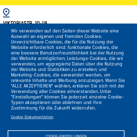
BILD
VIKTORIASTR. 10-18
Wir verwenden auf den Seiten dieser Website eine
12105 BERLIN
Auswahl an eigenen und fremden Cookies:
TEMPELHOF
Unverzichtbare Cookies, die für die Nutzung der
Website erforderlich sind; funktionale Cookies, die
eine bessere Benutzerfreundlichkeit bei der Nutzung
AKTUELLES
der Website ermöglichen; Leistungs-Cookies, die wir
verwenden, um aggregierte Daten über die Nutzung
der Website und Statistiken zu erstellen; und
KONTAKT
Marketing-Cookies, die verwendet werden, um
relevante Inhalte und Werbung anzuzeigen. Wenn Sie
"ALLE AKZEPTIEREN" wählen, erklären Sie sich mit der
DIE UFAFABRIK
Verwendung aller Cookies einverstanden. Unter
BERLIN
"Einstellungen" können Sie jederzeit einzelne Cookie-
Typen akzeptieren oder ablehnen und Ihre
Zustimmung für die Zukunft widerrufen.
Suche
Cookie-Dokumentation
Die ufaFabrik Berlin
Secondary
Aktuelles
COOKIE-EINSTELLUNGEN