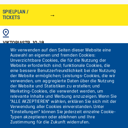
SPIELPLAN /
TICKETS
BILD
VIKTORIASTR. 10-18
Wir verwenden auf den Seiten dieser Website eine
12105 BERLIN
Auswahl an eigenen und fremden Cookies:
TEMPELHOF
Unverzichtbare Cookies, die für die Nutzung der
Website erforderlich sind; funktionale Cookies, die
eine bessere Benutzerfreundlichkeit bei der Nutzung
AKTUELLES
der Website ermöglichen; Leistungs-Cookies, die wir
verwenden, um aggregierte Daten über die Nutzung
der Website und Statistiken zu erstellen; und
KONTAKT
Marketing-Cookies, die verwendet werden, um
relevante Inhalte und Werbung anzuzeigen. Wenn Sie
"ALLE AKZEPTIEREN" wählen, erklären Sie sich mit der
DIE UFAFABRIK
Verwendung aller Cookies einverstanden. Unter
BERLIN
"Einstellungen" können Sie jederzeit einzelne Cookie-
Typen akzeptieren oder ablehnen und Ihre
Zustimmung für die Zukunft widerrufen.
Suche