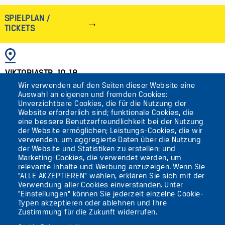
SPIELPLAN /
TICKETS
BILD
VIKTORIASTR. 10-18
Wir verwenden auf den Seiten dieser Website eine
12105 BERLIN
Auswahl an eigenen und fremden Cookies:
TEMPELHOF
Unverzichtbare Cookies, die für die Nutzung der
Website erforderlich sind; funktionale Cookies, die
eine bessere Benutzerfreundlichkeit bei der Nutzung
AKTUELLES
der Website ermöglichen; Leistungs-Cookies, die wir
verwenden, um aggregierte Daten über die Nutzung
der Website und Statistiken zu erstellen; und
KONTAKT
Marketing-Cookies, die verwendet werden, um
relevante Inhalte und Werbung anzuzeigen. Wenn Sie
"ALLE AKZEPTIEREN" wählen, erklären Sie sich mit der
DIE UFAFABRIK
Verwendung aller Cookies einverstanden. Unter
BERLIN
"Einstellungen" können Sie jederzeit einzelne Cookie-
Typen akzeptieren oder ablehnen und Ihre
Zustimmung für die Zukunft widerrufen.
Suche