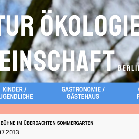
TUR ÖKOLOGI
EINSCHAFT
BERLI
KINDER /
GASTRONOMIE /
UGENDLICHE
GÄSTEHAUS
R BÜHNE IM ÜBERDACHTEN SOMMERGARTEN
.07.2013