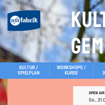
KUL
GEM
KULTUR /
WORKSHOPS /
Hauptmenü
SPIELPLAN
KURSE
J
OPEN AI
So., 21