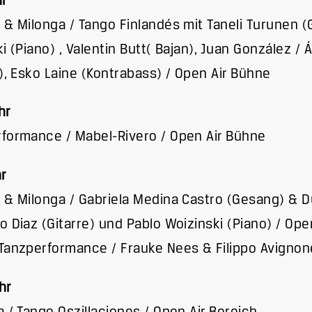
hr
 & Milonga / Tango Finlandés mit Taneli Turunen (
ki (Piano) , Valentin Butt( Bajan), Juan González / 
e), Esko Laine (Kontrabass) / Open Air Bühne
hr
formance / Mabel-Rivero / Open Air Bühne
hr
 & Milonga / Gabriela Medina Castro (Gesang) & D
o Diaz (Gitarre) und Pablo Woizinski (Piano) / Ope
Tanzperformance / Frauke Nees & Filippo Avignon
hr