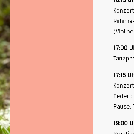
16:15 U
Konzert
Riihimä
(Violin
17:00 U
Tanzper
17:15 U
Konzert
Federic
Pause: 
19:00 U