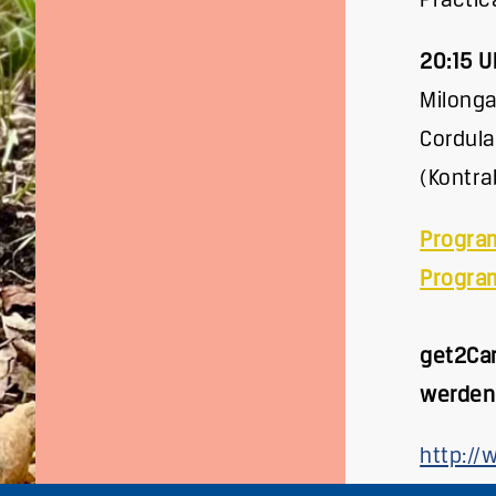
Práctic
20:15 U
Milonga
Cordula
(Kontra
Program
Program
get2Car
werden
http://