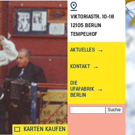
BILD
VIKTORIASTR. 10-18
12105 BERLIN
TEMPELHOF
AKTUELLES
KONTAKT
DIE
UFAFABRIK
BERLIN
Suche
KARTEN KAUFEN