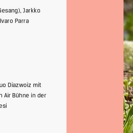
Gesang), Jarkko
Álvaro Parra
uo Diazwoiz mit
n Air Bühne in der
esi