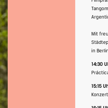
Filmprä
Tangomu
Argenti
Mit fre
Städtep
in Berl
14:30 U
Práctic
15:15 U
Konzert