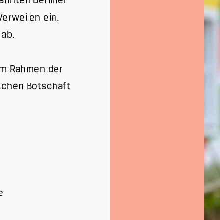
annten Berliner
Verweilen ein.
 ab.
 im Rahmen der
ischen Botschaft
e