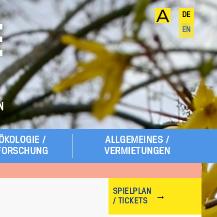
DE
E
EN
N
ÖKOLOGIE /
ALLGEMEINES /
FORSCHUNG
VERMIETUNGEN
SPIELPLAN
/ TICKETS