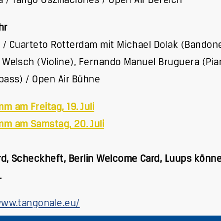
a / Tango Oszillaciones / Open Air Bereich
hr
 / Cuarteto Rotterdam mit Michael Dolak (Bandon
 Welsch (Violine), Fernando Manuel Bruguera (Pia
bass) / Open Air Bühne
m am Freitag, 19. Juli
m am Samstag, 20. Juli
d, Scheckheft, Berlin Welcome Card, Luups könne
.
www.tangonale.eu/