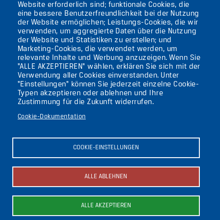
Website erforderlich sind; funktionale Cookies, die
eine bessere Benutzerfreundlichkeit bei der Nutzung
AKTUELLES
der Website ermöglichen; Leistungs-Cookies, die wir
verwenden, um aggregierte Daten über die Nutzung
der Website und Statistiken zu erstellen; und
KONTAKT
Marketing-Cookies, die verwendet werden, um
relevante Inhalte und Werbung anzuzeigen. Wenn Sie
"ALLE AKZEPTIEREN" wählen, erklären Sie sich mit der
DIE UFAFABRIK
Verwendung aller Cookies einverstanden. Unter
BERLIN
"Einstellungen" können Sie jederzeit einzelne Cookie-
Typen akzeptieren oder ablehnen und Ihre
Zustimmung für die Zukunft widerrufen.
Suche
Cookie-Dokumentation
Die ufaFabrik Berlin
Secondary
Aktuelles
COOKIE-EINSTELLUNGEN
Presse
menu
Kontakt
(GERMAN)
Impressum
ALLE ABLEHNEN
Datenschutzerklärung
Newsletter abonnieren
ALLE AKZEPTIEREN
Bild
Bild
Bild