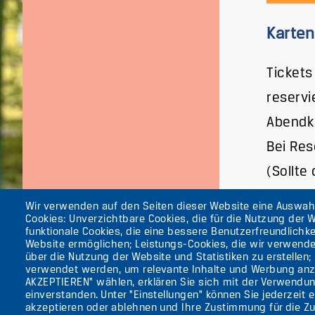
Karten
Tickets
reservi
Abendk
Bei Res
(Sollte
Wir verwenden auf den Seiten dieser Website eine Auswa
Cookies: Unverzichtbare Cookies, die für die Nutzung der W
funktionale Cookies, die eine bessere Benutzerfreundlichke
Website ermöglichen; Leistungs-Cookies, die wir verwend
Die ufaFabrik Ber
über die Nutzung der Website und Statistiken zu erstellen;
Secondary
verwendet werden, um relevante Inhalte und Werbung anz
Aktuelles
AKZEPTIEREN" wählen, erklären Sie sich mit der Verwendun
Presse
menu
einverstanden. Unter "Einstellungen" können Sie jederzeit 
Kontakt
(GERMAN)
akzeptieren oder ablehnen und Ihre Zustimmung für die Zu