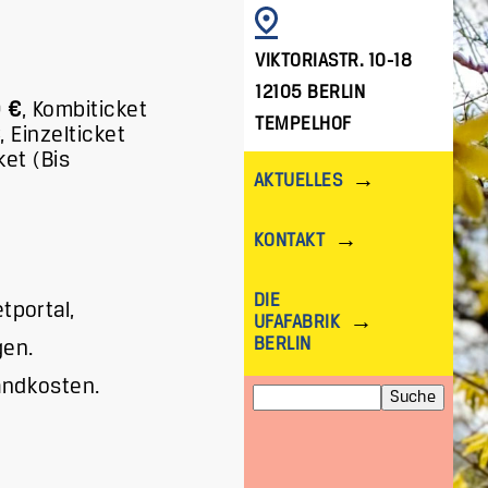
BILD
VIKTORIASTR. 10-18
12105 BERLIN
0 €
,
Kombiticket
TEMPELHOF
€
,
Einzelticket
ket (Bis
AKTUELLES
KONTAKT
DIE
tportal,
UFAFABRIK
BERLIN
gen.
andkosten.
Suche