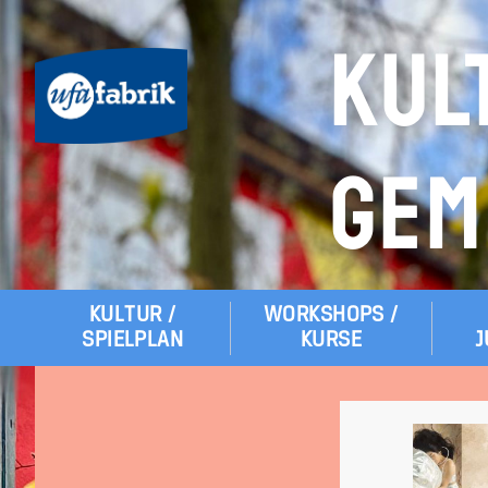
KUL
GEM
KULTUR /
WORKSHOPS /
Hauptmenü
SPIELPLAN
KURSE
J