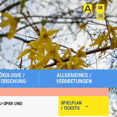
DE
E
EN
N
ÖKOLOGIE /
ALLGEMEINES /
FORSCHUNG
VERMIETUNGEN
SPIELPLAN
QU-OPER UND
/ TICKETS