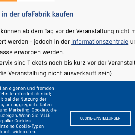
 in der ufaFabrik kaufen
 können ab dem Tag vor der Veranstaltung nicht 
ert werden - jedoch in der
Informationszentrale
un
asse erworben werden.
ervix sind Tickets noch bis kurz vor der Veransta
 die Veranstaltung nicht ausverkauft sein).
hl an eigenen und fremden
ebsite erforderlich sind;
it bei der Nutzung der
en, um aggregierte Daten
lin
 und Marketing-Cookies, die
uzeigen. Wenn Sie "ALLE
COOKIE-EINSTELLUNGEN
g aller Cookies
einzelne Cookie-Typen
kunft widerrufen.
Bild
B