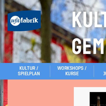
KUL
GEM
KULTUR /
WORKSHOPS /
Hauptmenü
SPIELPLAN
KURSE
J