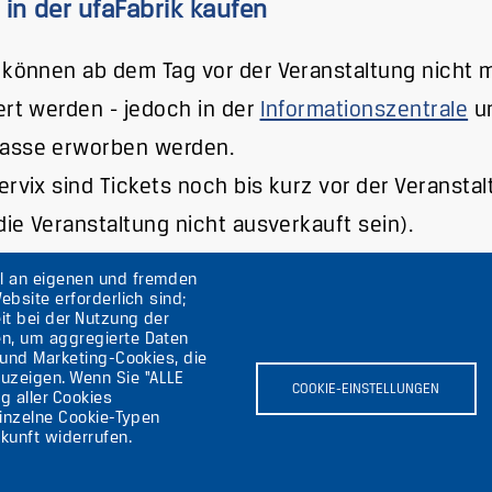
 in der ufaFabrik kaufen
 können ab dem Tag vor der Veranstaltung nicht 
ert werden - jedoch in der
Informationszentrale
un
asse erworben werden.
ervix sind Tickets noch bis kurz vor der Veransta
 die Veranstaltung nicht ausverkauft sein).
hl an eigenen und fremden
ebsite erforderlich sind;
it bei der Nutzung der
en, um aggregierte Daten
lin
 und Marketing-Cookies, die
uzeigen. Wenn Sie "ALLE
COOKIE-EINSTELLUNGEN
g aller Cookies
einzelne Cookie-Typen
kunft widerrufen.
Bild
B
ärung
Bild