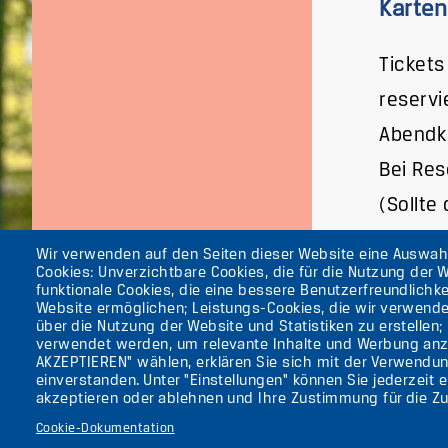
Karten
Tickets
reservi
Abendk
Bei Res
(Sollte
Wir verwenden auf den Seiten dieser Website eine Auswa
Cookies: Unverzichtbare Cookies, die für die Nutzung der W
funktionale Cookies, die eine bessere Benutzerfreundlichke
Website ermöglichen; Leistungs-Cookies, die wir verwend
Die ufaFabrik Ber
über die Nutzung der Website und Statistiken zu erstellen;
Secondary
verwendet werden, um relevante Inhalte und Werbung anz
Aktuelles
AKZEPTIEREN" wählen, erklären Sie sich mit der Verwendun
Presse
menu
einverstanden. Unter "Einstellungen" können Sie jederzeit 
Kontakt
(GERMAN)
akzeptieren oder ablehnen und Ihre Zustimmung für die Zu
Impressum
Cookie-Dokumentation
Datenschutzerkl