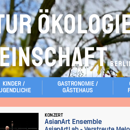
TUR ÖKOLOGI
EINSCHAFT
BERLI
KINDER /
GASTRONOMIE /
UGENDLICHE
GÄSTEHAUS
KONZERT
AsianArt Ensemble
AsianArtLab - Verstreute Mel