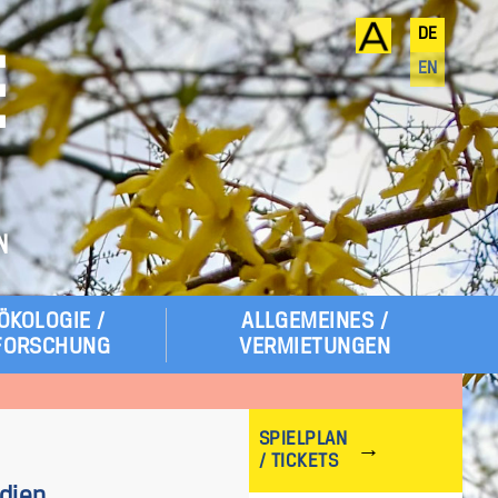
DE
E
EN
N
ÖKOLOGIE /
ALLGEMEINES /
FORSCHUNG
VERMIETUNGEN
SPIELPLAN
/ TICKETS
odien