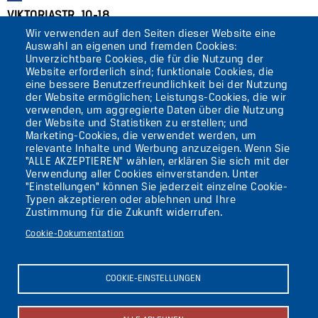
VIKTORIASTR. 10-18
Wir verwenden auf den Seiten dieser Website eine
12105 BERLIN
Auswahl an eigenen und fremden Cookies:
TEMPELHOF
Unverzichtbare Cookies, die für die Nutzung der
Website erforderlich sind; funktionale Cookies, die
eine bessere Benutzerfreundlichkeit bei der Nutzung
AKTUELLES
der Website ermöglichen; Leistungs-Cookies, die wir
verwenden, um aggregierte Daten über die Nutzung
der Website und Statistiken zu erstellen; und
KONTAKT
Marketing-Cookies, die verwendet werden, um
relevante Inhalte und Werbung anzuzeigen. Wenn Sie
"ALLE AKZEPTIEREN" wählen, erklären Sie sich mit der
DIE UFAFABRIK
Verwendung aller Cookies einverstanden. Unter
BERLIN
"Einstellungen" können Sie jederzeit einzelne Cookie-
Typen akzeptieren oder ablehnen und Ihre
Zustimmung für die Zukunft widerrufen.
Suche
Cookie-Dokumentation
Die ufaFabrik Berlin
Secondary
Aktuelles
COOKIE-EINSTELLUNGEN
Presse
menu
Kontakt
(GERMAN)
Impressum