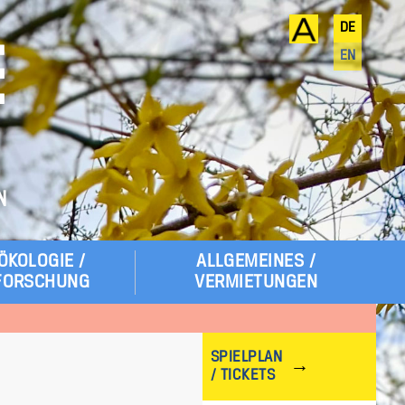
DE
E
EN
N
ÖKOLOGIE /
ALLGEMEINES /
FORSCHUNG
VERMIETUNGEN
SPIELPLAN
/ TICKETS