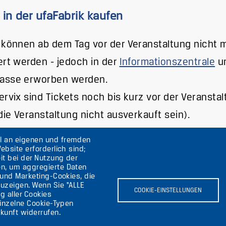
 in der ufaFabrik kaufen
 können ab dem Tag vor der Veranstaltung nicht 
ert werden - jedoch in der
Informationszentrale
un
asse erworben werden.
ervix sind Tickets noch bis kurz vor der Veransta
 die Veranstaltung nicht ausverkauft sein).
hl an eigenen und fremden
ebsite erforderlich sind;
it bei der Nutzung der
en, um aggregierte Daten
lin
 und Marketing-Cookies, die
uzeigen. Wenn Sie "ALLE
COOKIE-EINSTELLUNGEN
g aller Cookies
einzelne Cookie-Typen
kunft widerrufen.
Bild
B