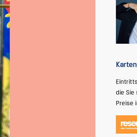
Karten
Eintrit
die Sie
Preise 