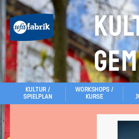
KUL
GEM
KULTUR /
WORKSHOPS /
Hauptmenü
SPIELPLAN
KURSE
J