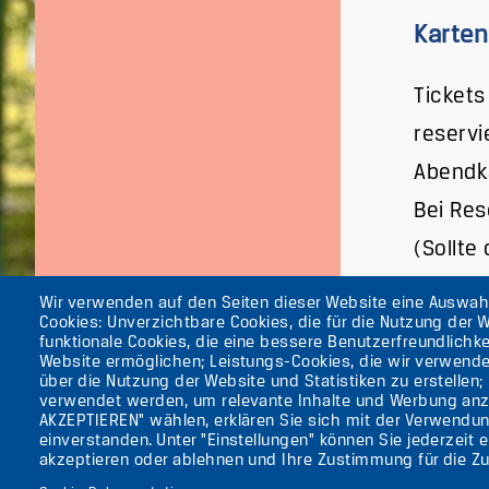
Karten
Tickets
reservi
Abendk
Bei Res
(Sollte
Wir verwenden auf den Seiten dieser Website eine Auswa
Cookies: Unverzichtbare Cookies, die für die Nutzung der W
funktionale Cookies, die eine bessere Benutzerfreundlichke
Website ermöglichen; Leistungs-Cookies, die wir verwend
Die ufaFabrik Ber
über die Nutzung der Website und Statistiken zu erstellen;
Secondary
verwendet werden, um relevante Inhalte und Werbung anz
Aktuelles
AKZEPTIEREN" wählen, erklären Sie sich mit der Verwendun
Presse
menu
einverstanden. Unter "Einstellungen" können Sie jederzeit 
Kontakt
(GERMAN)
akzeptieren oder ablehnen und Ihre Zustimmung für die Zu
Impressum