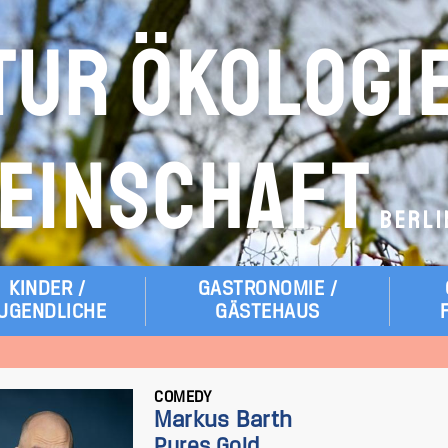
TUR ÖKOLOGI
EINSCHAFT
BERLI
KINDER /
GASTRONOMIE /
UGENDLICHE
GÄSTEHAUS
COMEDY
Markus Barth
Pures Gold