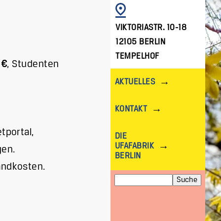
BILD
VIKTORIASTR. 10-18
12105 BERLIN
TEMPELHOF
 €
,
Studenten
AKTUELLES
KONTAKT
tportal,
DIE
UFAFABRIK
gen.
BERLIN
andkosten.
Suche