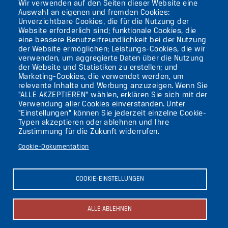
Wir verwenden auf den Seiten dieser Website eine
12105 BERLIN
Auswahl an eigenen und fremden Cookies:
TEMPELHOF
Unverzichtbare Cookies, die für die Nutzung der
Website erforderlich sind; funktionale Cookies, die
eine bessere Benutzerfreundlichkeit bei der Nutzung
AKTUELLES
der Website ermöglichen; Leistungs-Cookies, die wir
verwenden, um aggregierte Daten über die Nutzung
der Website und Statistiken zu erstellen; und
KONTAKT
Marketing-Cookies, die verwendet werden, um
relevante Inhalte und Werbung anzuzeigen. Wenn Sie
"ALLE AKZEPTIEREN" wählen, erklären Sie sich mit der
DIE UFAFABRIK
Verwendung aller Cookies einverstanden. Unter
BERLIN
"Einstellungen" können Sie jederzeit einzelne Cookie-
Typen akzeptieren oder ablehnen und Ihre
Zustimmung für die Zukunft widerrufen.
Suche
Cookie-Dokumentation
Die ufaFabrik Berlin
Secondary
Aktuelles
COOKIE-EINSTELLUNGEN
Presse
menu
Kontakt
(GERMAN)
Impressum
ALLE ABLEHNEN
Datenschutzerklärung
Newsletter abonnieren