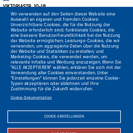
VIKTORIASTR. 10-18
Wir verwenden auf den Seiten dieser Website eine
12105 BERLIN
Auswahl an eigenen und fremden Cookies:
TEMPELHOF
Unverzichtbare Cookies, die für die Nutzung der
Website erforderlich sind; funktionale Cookies, die
eine bessere Benutzerfreundlichkeit bei der Nutzung
AKTUELLES
der Website ermöglichen; Leistungs-Cookies, die wir
verwenden, um aggregierte Daten über die Nutzung
der Website und Statistiken zu erstellen; und
KONTAKT
Marketing-Cookies, die verwendet werden, um
relevante Inhalte und Werbung anzuzeigen. Wenn Sie
"ALLE AKZEPTIEREN" wählen, erklären Sie sich mit der
DIE UFAFABRIK
Verwendung aller Cookies einverstanden. Unter
BERLIN
"Einstellungen" können Sie jederzeit einzelne Cookie-
Typen akzeptieren oder ablehnen und Ihre
Zustimmung für die Zukunft widerrufen.
Suche
Cookie-Dokumentation
Die ufaFabrik Berlin
Secondary
Aktuelles
COOKIE-EINSTELLUNGEN
Presse
menu
Kontakt
(GERMAN)
Impressum