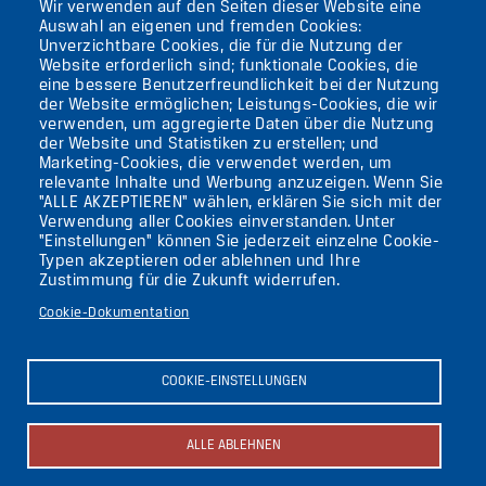
Wir verwenden auf den Seiten dieser Website eine
12105 BERLIN
Auswahl an eigenen und fremden Cookies:
TEMPELHOF
Unverzichtbare Cookies, die für die Nutzung der
Website erforderlich sind; funktionale Cookies, die
eine bessere Benutzerfreundlichkeit bei der Nutzung
AKTUELLES
der Website ermöglichen; Leistungs-Cookies, die wir
verwenden, um aggregierte Daten über die Nutzung
der Website und Statistiken zu erstellen; und
KONTAKT
Marketing-Cookies, die verwendet werden, um
relevante Inhalte und Werbung anzuzeigen. Wenn Sie
"ALLE AKZEPTIEREN" wählen, erklären Sie sich mit der
DIE UFAFABRIK
Verwendung aller Cookies einverstanden. Unter
BERLIN
"Einstellungen" können Sie jederzeit einzelne Cookie-
Typen akzeptieren oder ablehnen und Ihre
Zustimmung für die Zukunft widerrufen.
Suche
Cookie-Dokumentation
Die ufaFabrik Berlin
Secondary
Aktuelles
COOKIE-EINSTELLUNGEN
Presse
menu
Kontakt
(GERMAN)
Impressum
ALLE ABLEHNEN
Datenschutzerklärung
Newsletter abonnieren