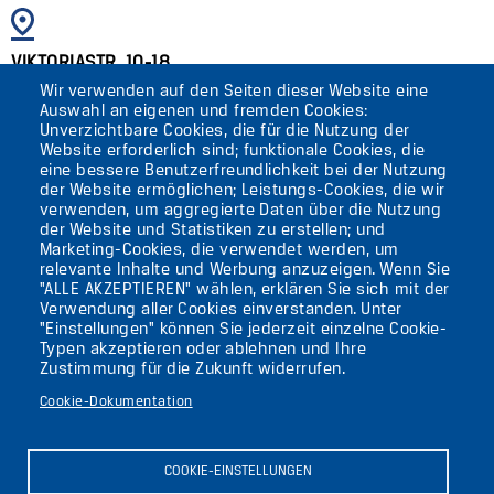
BILD
VIKTORIASTR. 10-18
Wir verwenden auf den Seiten dieser Website eine
12105 BERLIN
Auswahl an eigenen und fremden Cookies:
TEMPELHOF
Unverzichtbare Cookies, die für die Nutzung der
Website erforderlich sind; funktionale Cookies, die
eine bessere Benutzerfreundlichkeit bei der Nutzung
AKTUELLES
der Website ermöglichen; Leistungs-Cookies, die wir
verwenden, um aggregierte Daten über die Nutzung
der Website und Statistiken zu erstellen; und
KONTAKT
Marketing-Cookies, die verwendet werden, um
relevante Inhalte und Werbung anzuzeigen. Wenn Sie
"ALLE AKZEPTIEREN" wählen, erklären Sie sich mit der
DIE UFAFABRIK
Verwendung aller Cookies einverstanden. Unter
BERLIN
"Einstellungen" können Sie jederzeit einzelne Cookie-
Typen akzeptieren oder ablehnen und Ihre
Zustimmung für die Zukunft widerrufen.
Suche
Cookie-Dokumentation
Die ufaFabrik Berlin
Secondary
Aktuelles
COOKIE-EINSTELLUNGEN
Presse
menu