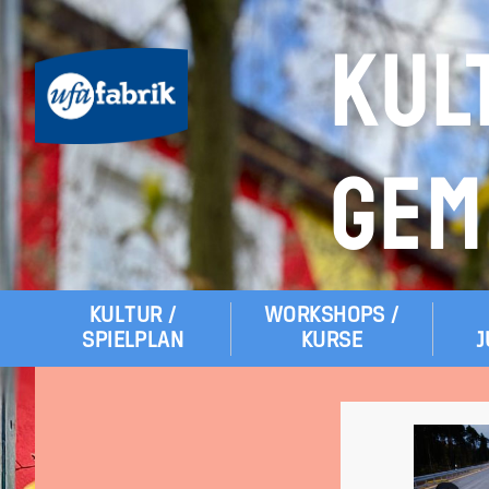
KUL
GEM
KULTUR /
WORKSHOPS /
Hauptmenü
SPIELPLAN
KURSE
J