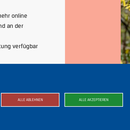
mehr online
d an der
ltung verfügbar
ALLE ABLEHNEN
ALLE AKZEPTIEREN
ild
Bild
Bild
Bild