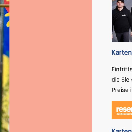
Karten
Eintrit
die Sie
Preise 
Karten