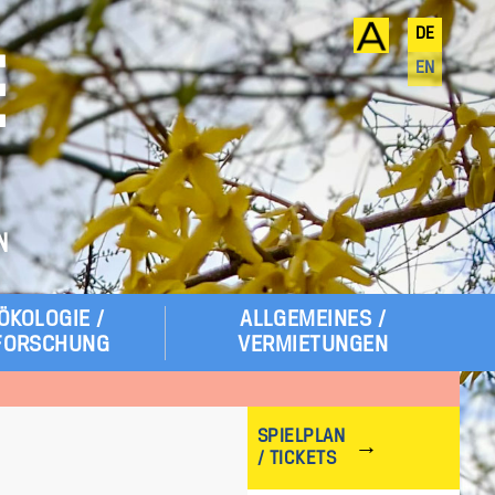
DE
E
EN
N
ÖKOLOGIE /
ALLGEMEINES /
FORSCHUNG
VERMIETUNGEN
SPIELPLAN
/ TICKETS