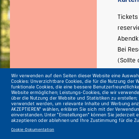
Tickets
reservi
Abendk
Bei Res
(Sollte
Wir verwenden auf den Seiten dieser Website eine Auswa
Cookies: Unverzichtbare Cookies, die für die Nutzung der W
funktionale Cookies, die eine bessere Benutzerfreundlichke
Website ermöglichen; Leistungs-Cookies, die wir verwend
Die ufaFabrik Ber
über die Nutzung der Website und Statistiken zu erstellen;
Secondary
verwendet werden, um relevante Inhalte und Werbung anz
Aktuelles
AKZEPTIEREN" wählen, erklären Sie sich mit der Verwendun
Presse
menu
einverstanden. Unter "Einstellungen" können Sie jederzeit 
Kontakt
(GERMAN)
akzeptieren oder ablehnen und Ihre Zustimmung für die Zu
Impressum
Cookie-Dokumentation
Datenschutzerkl
Newsletter abonn