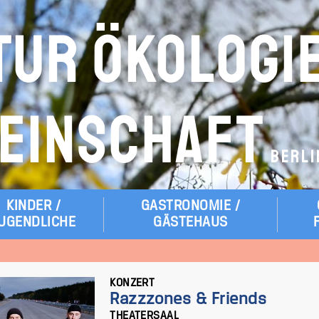
TUR ÖKOLOGI
EINSCHAFT
BERLI
KINDER /
GASTRONOMIE /
UGENDLICHE
GÄSTEHAUS
KONZERT
Razzzones & Friends
THEATERSAAL