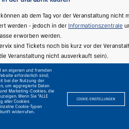
 können ab dem Tag vor der Veranstaltung nicht 
ert werden - jedoch in der
Informationszentrale
un
asse erworben werden.
ervix sind Tickets noch bis kurz vor der Veransta
 die Veranstaltung nicht ausverkauft sein).
hl an eigenen und fremden
ebsite erforderlich sind;
it bei der Nutzung der
en, um aggregierte Daten
lin
 und Marketing-Cookies, die
uzeigen. Wenn Sie "ALLE
COOKIE-EINSTELLUNGEN
g aller Cookies
einzelne Cookie-Typen
kunft widerrufen.
Bild
B
ärung
Bild
ieren