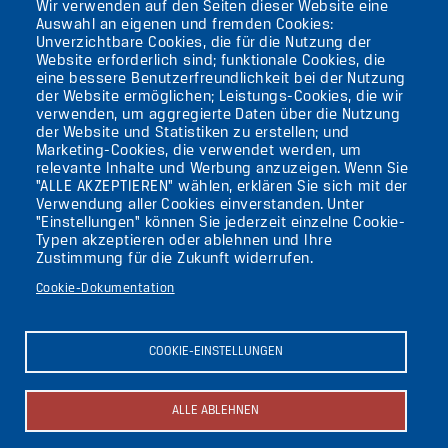
Wir verwenden auf den Seiten dieser Website eine
12105 BERLIN
Auswahl an eigenen und fremden Cookies:
TEMPELHOF
Unverzichtbare Cookies, die für die Nutzung der
Website erforderlich sind; funktionale Cookies, die
eine bessere Benutzerfreundlichkeit bei der Nutzung
AKTUELLES
der Website ermöglichen; Leistungs-Cookies, die wir
verwenden, um aggregierte Daten über die Nutzung
der Website und Statistiken zu erstellen; und
KONTAKT
Marketing-Cookies, die verwendet werden, um
relevante Inhalte und Werbung anzuzeigen. Wenn Sie
"ALLE AKZEPTIEREN" wählen, erklären Sie sich mit der
DIE UFAFABRIK
Verwendung aller Cookies einverstanden. Unter
BERLIN
"Einstellungen" können Sie jederzeit einzelne Cookie-
Typen akzeptieren oder ablehnen und Ihre
Zustimmung für die Zukunft widerrufen.
Suche
Cookie-Dokumentation
Die ufaFabrik Berlin
Secondary
Aktuelles
COOKIE-EINSTELLUNGEN
Presse
menu
Kontakt
(GERMAN)
Impressum
ALLE ABLEHNEN
Datenschutzerklärung
Newsletter abonnieren