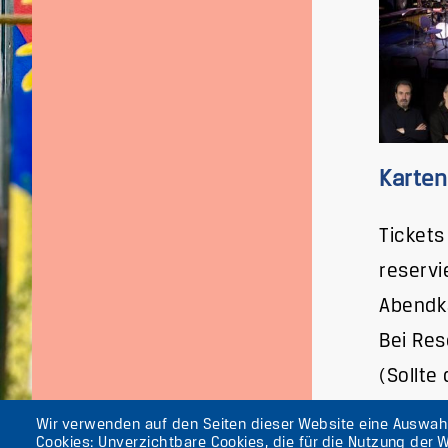
Karten
Tickets
reservi
Abendk
Bei Res
(Sollte
Wir verwenden auf den Seiten dieser Website eine Auswa
Cookies: Unverzichtbare Cookies, die für die Nutzung der W