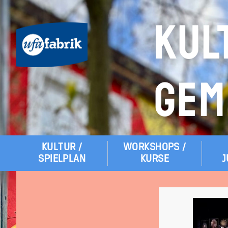
KUL
GEM
KULTUR /
WORKSHOPS /
Hauptmenü
SPIELPLAN
KURSE
J