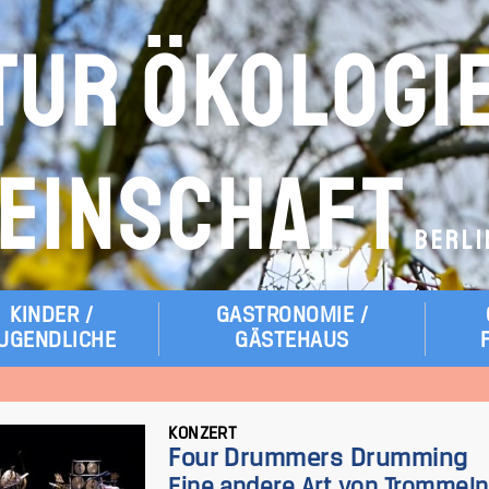
TUR ÖKOLOGI
EINSCHAFT
BERLI
KINDER /
GASTRONOMIE /
UGENDLICHE
GÄSTEHAUS
KONZERT
Four Drummers Drumming
Eine andere Art von Trommeln