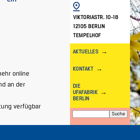
BILD
VIKTORIASTR. 10-18
12105 BERLIN
TEMPELHOF
AKTUELLES
KONTAKT
mehr online
d an der
DIE
UFAFABRIK
BERLIN
ltung verfügbar
Suche