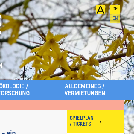
DE
E
EN
N
ÖKOLOGIE /
ALLGEMEINES /
FORSCHUNG
VERMIETUNGEN
SPIELPLAN
/ TICKETS
 – ein