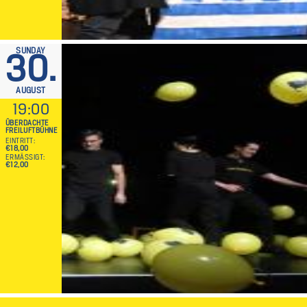
SUNDAY
30.
AUGUST
19:00
ÜBERDACHTE
FREILUFTBÜHNE
EINTRITT
€18,00
ERMÄSSIGT
€12,00