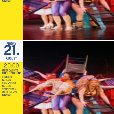
€12,00
FRIDAY
21.
AUGUST
20:00
ÜBERDACHTE
FREILUFTBÜHNE
EINTRITT
€24,00
ERMÄSSIGT
€20,00
STUDENTEN
(NUR IM VVK)
€12,00