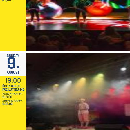
€3,00
SUNDAY
9.
AUGUST
19:00
ÜBERDACHTE
FREILUFTBÜHNE
VORVERKAUF
€18,00
ABENDKASSE
€25,00