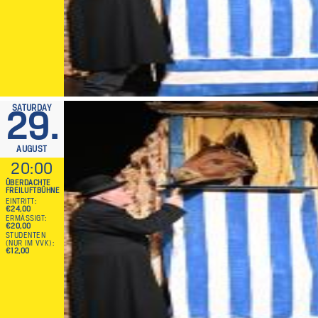
SATURDAY
29.
AUGUST
20:00
ÜBERDACHTE
FREILUFTBÜHNE
EINTRITT
€24,00
ERMÄSSIGT
€20,00
STUDENTEN
(NUR IM VVK)
€12,00