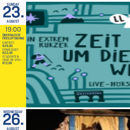
SUNDAY
23.
AUGUST
19:00
ÜBERDACHTE
FREILUFTBÜHNE
EINTRITT
€26,00
ERMÄSSIGT
€22,00
STUDENTEN
(NUR IM VVK)
€12,00
WEDNESDAY
26.
AUGUST