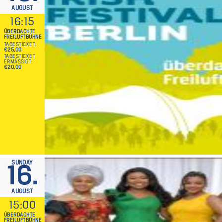
AUGUST
16:15
ÜBERDACHTE
FREILUFTBÜHNE
TAGESTICKET
€25,00
TAGESTICKET
ERMÄSSIGT
€20,00
SUNDAY
16.
AUGUST
15:00
ÜBERDACHTE
FREILUFTBÜHNE