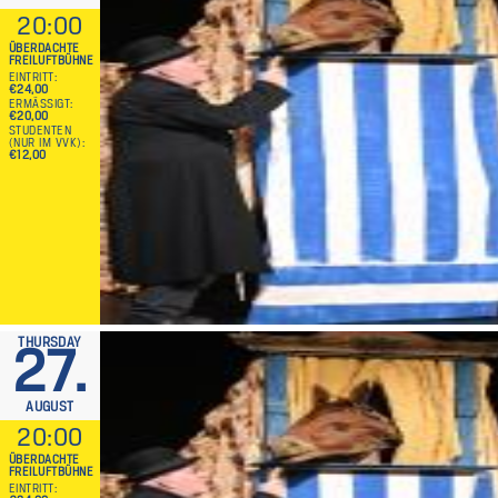
20:00
ÜBERDACHTE
FREILUFTBÜHNE
EINTRITT
€24,00
ERMÄSSIGT
€20,00
STUDENTEN
(NUR IM VVK)
€12,00
THURSDAY
27.
AUGUST
20:00
ÜBERDACHTE
FREILUFTBÜHNE
EINTRITT