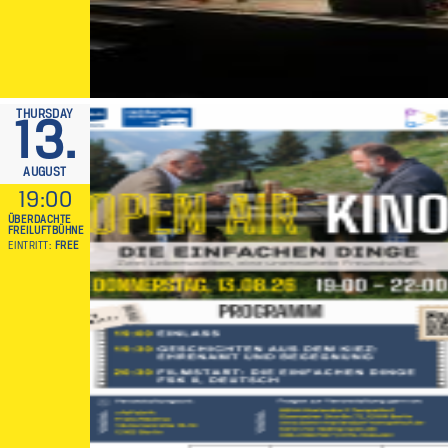
THURSDAY
13.
AUGUST
19:00
ÜBERDACHTE
FREILUFTBÜHNE
EINTRITT
FREE