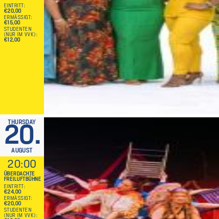
EINTRITT
€20,00
ERMÄSSIGT
€15,00
STUDENTEN
(NUR IM VVK)
€12,00
THURSDAY
20.
AUGUST
20:00
ÜBERDACHTE
FREILUFTBÜHNE
EINTRITT
€24,00
ERMÄSSIGT
€20,00
STUDENTEN
(NUR IM VVK)