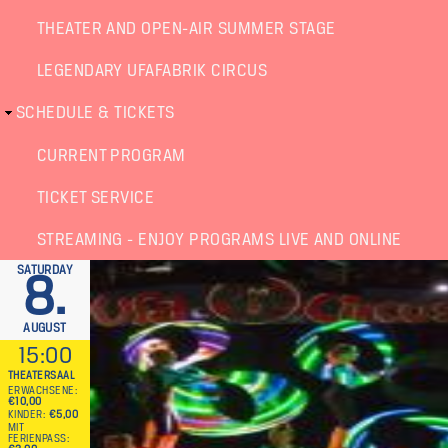
THEATER AND OPEN-AIR SUMMER STAGE
LEGENDARY UFAFABRIK CIRCUS
SCHEDULE & TICKETS
CURRENT PROGRAM
TICKET SERVICE
STREAMING - ENJOY PROGRAMS LIVE AND ONLINE
SATURDAY
8.
AUGUST
15:00
THEATERSAAL
ERWACHSENE
€10,00
KINDER
€5,00
MIT
FERIENPASS