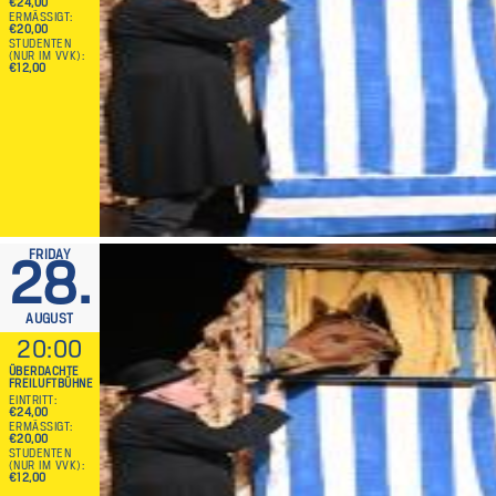
€24,00
ERMÄSSIGT
€20,00
STUDENTEN
(NUR IM VVK)
€12,00
FRIDAY
28.
AUGUST
20:00
ÜBERDACHTE
FREILUFTBÜHNE
EINTRITT
€24,00
ERMÄSSIGT
€20,00
STUDENTEN
(NUR IM VVK)
€12,00