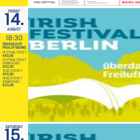
FRIDAY
14.
AUGUST
18:30
ÜBERDACHTE
FREILUFTBÜHNE
FESTIVALTICKET
€40,00
FESTIVALTICKET
ERMÄSSIGT
€32,00
TAGESTICKET
€25,00
TAGESTICKET
ERMÄSSIGT
€20,00
SATURDAY
15.