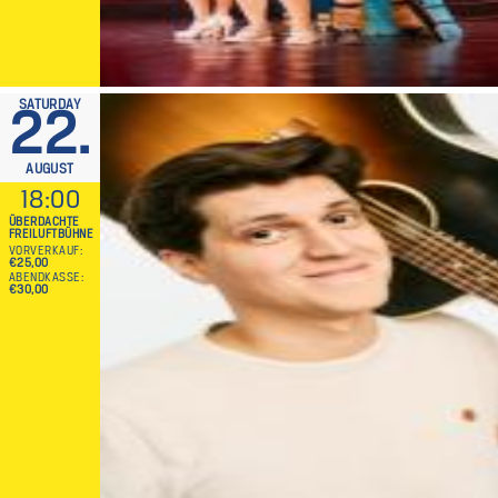
SATURDAY
22.
AUGUST
18:00
ÜBERDACHTE
FREILUFTBÜHNE
VORVERKAUF
€25,00
ABENDKASSE
€30,00