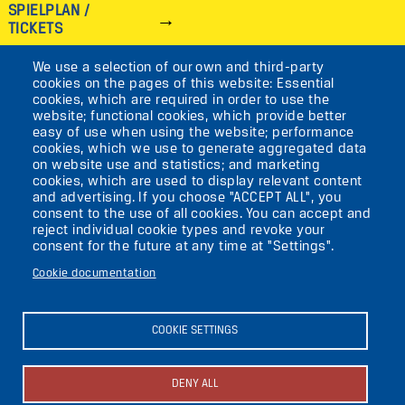
SPIELPLAN /
TICKETS
We use a selection of our own and third-party
IMAGE
cookies on the pages of this website: Essential
cookies, which are required in order to use the
VIKTORIASTR. 10-18
website; functional cookies, which provide better
easy of use when using the website; performance
12105 BERLIN
cookies, which we use to generate aggregated data
TEMPELHOF
on website use and statistics; and marketing
cookies, which are used to display relevant content
and advertising. If you choose "ACCEPT ALL", you
AKTUELLES
consent to the use of all cookies. You can accept and
reject individual cookie types and revoke your
consent for the future at any time at "Settings".
KONTAKT
Cookie documentation
DIE UFAFABRIK
BERLIN
COOKIE SETTINGS
Search
DENY ALL