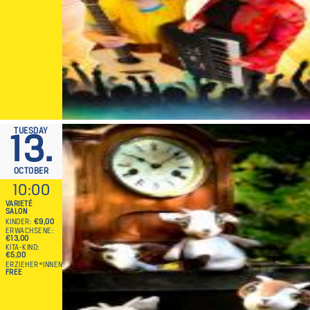
TUESDAY
13.
OCTOBER
10:00
VARIETÉ
SALON
KINDER
€9,00
ERWACHSENE
€13,00
KITA-KIND
€5,00
ERZIEHER*INNEN
FREE