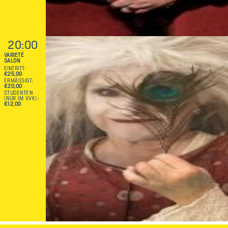
20:00
VARIETÉ
SALON
EINTRITT
€25,00
ERMÄSSIGT
€20,00
STUDENTEN
(NUR IM VVK)
€12,00