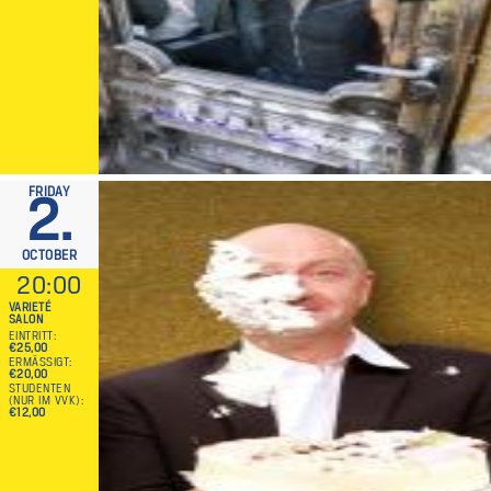
FRIDAY
2.
OCTOBER
20:00
VARIETÉ
SALON
EINTRITT
€25,00
ERMÄSSIGT
€20,00
STUDENTEN
(NUR IM VVK)
€12,00