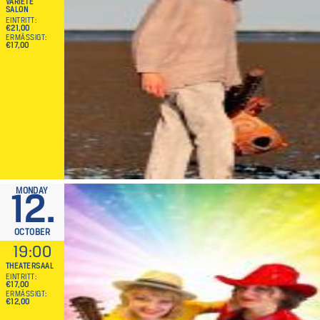
VARIETÉ
SALON
EINTRITT
€21,00
ERMÄSSIGT
€17,00
MONDAY
12.
OCTOBER
19:00
THEATERSAAL
EINTRITT
€17,00
ERMÄSSIGT
€12,00