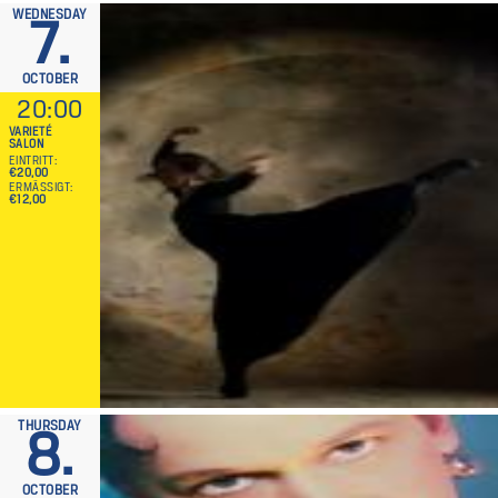
WEDNESDAY
7.
OCTOBER
20:00
VARIETÉ
SALON
EINTRITT
€20,00
ERMÄSSIGT
€12,00
THURSDAY
8.
OCTOBER