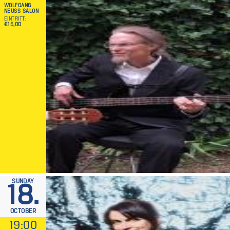
WOLFGANG
NEUSS SALON
EINTRITT
€15,00
SUNDAY
18.
OCTOBER
19:00