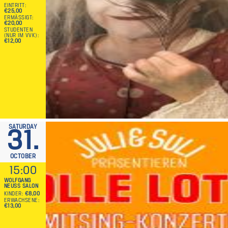
EINTRITT
€25,00
ERMÄSSIGT
€20,00
STUDENTEN
(NUR IM VVK)
€12,00
SATURDAY
31.
OCTOBER
15:00
WOLFGANG
NEUSS SALON
KINDER
€8,00
ERWACHSENE
€13,00