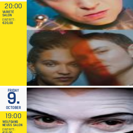
20:00
VARIETÉ
SALON
EINTRITT
€20,00
FRIDAY
9.
OCTOBER
19:00
WOLFGANG
NEUSS SALON
EINTRITT