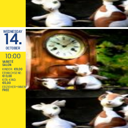
WEDNESDAY
14.
OCTOBER
10:00
VARIETÉ
SALON
KINDER
€9,00
ERWACHSENE
€13,00
KITA-KIND
€5,00
ERZIEHER*INNEN
FREE