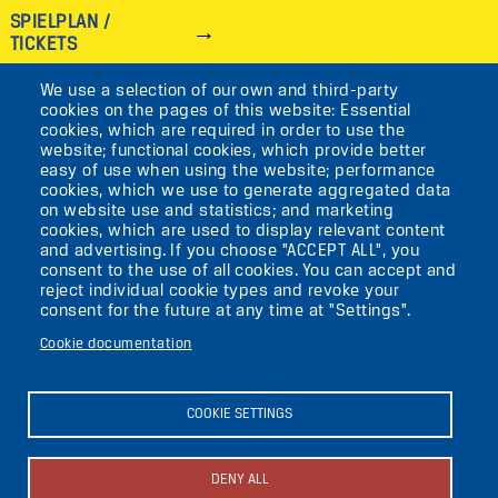
SPIELPLAN /
TICKETS
We use a selection of our own and third-party
IMAGE
cookies on the pages of this website: Essential
cookies, which are required in order to use the
VIKTORIASTR. 10-18
website; functional cookies, which provide better
easy of use when using the website; performance
12105 BERLIN
cookies, which we use to generate aggregated data
TEMPELHOF
on website use and statistics; and marketing
cookies, which are used to display relevant content
and advertising. If you choose "ACCEPT ALL", you
AKTUELLES
consent to the use of all cookies. You can accept and
reject individual cookie types and revoke your
consent for the future at any time at "Settings".
KONTAKT
Cookie documentation
DIE UFAFABRIK
BERLIN
COOKIE SETTINGS
Search
DENY ALL