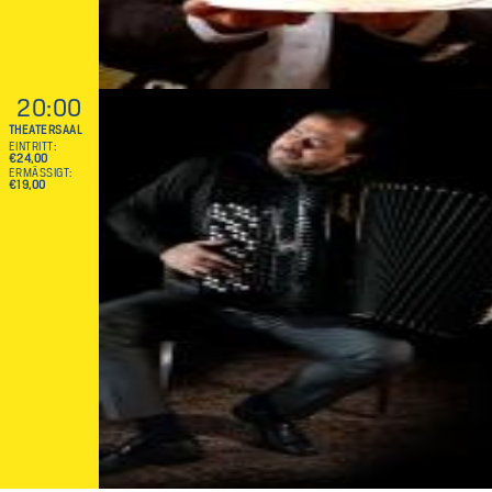
20:00
THEATERSAAL
EINTRITT
€24,00
ERMÄSSIGT
€19,00