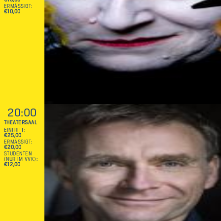
€15,00
ERMÄSSIGT
€10,00
20:00
THEATERSAAL
EINTRITT
€25,00
ERMÄSSIGT
€20,00
STUDENTEN
(NUR IM VVK)
€12,00