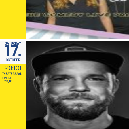
SATURDAY
17.
OCTOBER
20:00
THEATERSAAL
EINTRITT
€23,00