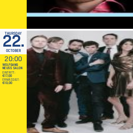
THURSDAY
22.
OCTOBER
20:00
WOLFGANG
NEUSS SALON
EINTRITT
€17,00
ERMÄSSIGT
€10,00