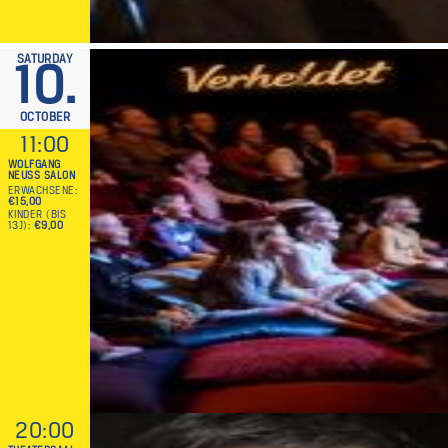
SATURDAY
10.
OCTOBER
11:00
WOLFGANG
NEUSS SALON
ERWACHSENE
€15,00
KINDER (BIS
13J)
€9,00
20:00