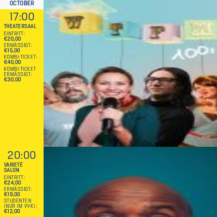
OCTOBER
17:00
THEATERSAAL
EINTRITT
€20,00
ERMÄSSIGT
€15,00
KOMBI-TICKET
€40,00
KOMBI-TICKET
ERMÄSSIGT
€30,00
20:00
VARIETÉ
SALON
EINTRITT
€24,00
ERMÄSSIGT
€19,00
STUDENTEN
(NUR IM VVK)
€12,00