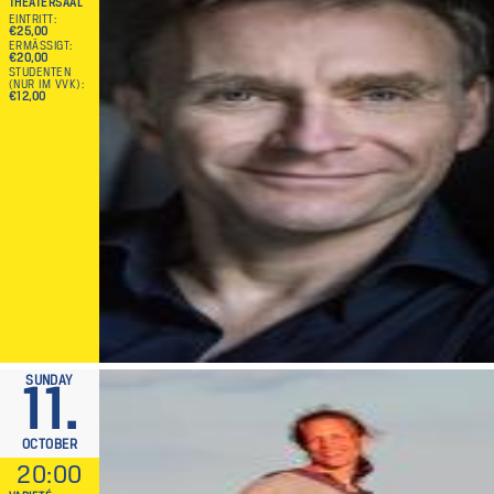
THEATERSAAL
EINTRITT
€25,00
ERMÄSSIGT
€20,00
STUDENTEN
(NUR IM VVK)
€12,00
SUNDAY
11.
OCTOBER
20:00