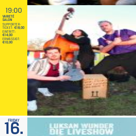
19:00
VARIETÉ
SALON
SUPPORTER-
TICKET
€18,00
EINTRITT
€14,00
ERMÄSSIGT
€10,00
FRIDAY
16.