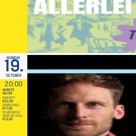
MONDAY
19.
OCTOBER
20:00
VARIETÉ
SALON
EINTRITT
€22,00
ERMÄSSIGT
€17,00
STUDENTEN
(NUR IM VVK)
€12,00