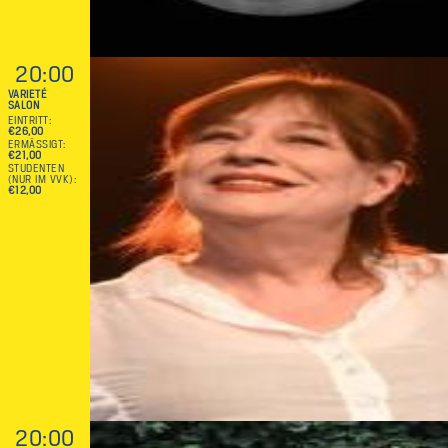
20:00
VARIETÉ
SALON
EINTRITT
€26,00
ERMÄSSIGT
€21,00
STUDENTEN
(NUR IM VVK)
€12,00
20:00