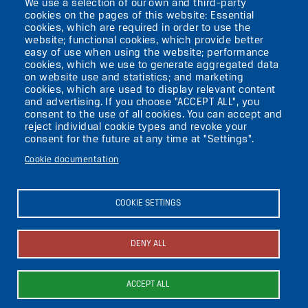
We use a selection of our own and third-party
IMAGE
cookies on the pages of this website: Essential
cookies, which are required in order to use the
VIKTORIASTR. 10-18
website; functional cookies, which provide better
easy of use when using the website; performance
12105 BERLIN
cookies, which we use to generate aggregated data
TEMPELHOF
on website use and statistics; and marketing
cookies, which are used to display relevant content
and advertising. If you choose "ACCEPT ALL", you
AKTUELLES
consent to the use of all cookies. You can accept and
reject individual cookie types and revoke your
consent for the future at any time at "Settings".
KONTAKT
Cookie documentation
DIE UFAFABRIK
BERLIN
COOKIE SETTINGS
Search
DENY ALL
About the ufaFabrik
Secondary
News
ACCEPT ALL
Image
Image
Image
Press
menu