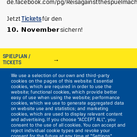
de.facebook.com/pg/Reisagainstthespuelmach
Jetzt
Tickets
für den
10. November
sichern!
SPIELPLAN /
TICKETS
We use a selection of our own and third-party
IMAGE
cookies on the pages of this website: Essential
cookies, which are required in order to use the
VIKTORIASTR. 10-18
website; functional cookies, which provide better
easy of use when using the website; performance
12105 BERLIN
cookies, which we use to generate aggregated data
TEMPELHOF
on website use and statistics; and marketing
cookies, which are used to display relevant content
and advertising. If you choose "ACCEPT ALL", you
AKTUELLES
consent to the use of all cookies. You can accept and
reject individual cookie types and revoke your
consent for the future at any time at "Settings".