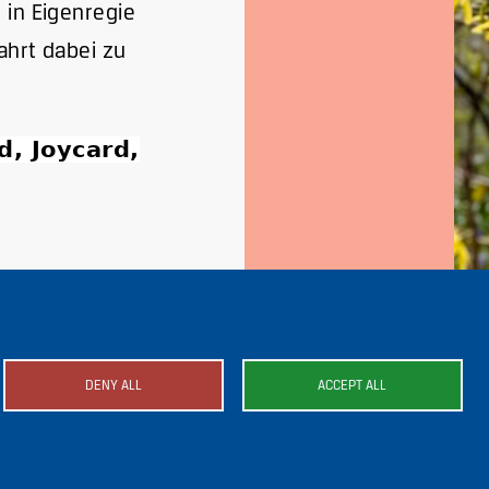
 in Eigenregie
ahrt dabei zu
d, Joycard,
DENY ALL
ACCEPT ALL
mage
Image
Image
Image