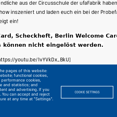
ndliche aus der Circusschule der ufaFabrik haben
how inszeniert und laden euch ein bei der Probef
eigt ein!
ard, Scheckheft, Berlin Welcome Car
 können nicht eingelöst werden.
https://youtu.be/1vYVkDx_BkU]
the pages of this website:
ebsite; functional cookies,
; performance cookies,
 and statistics; and
ent and advertising. If you
rik
COOKIE SETTINGS
. You can accept and reject
ure at any time at "Settings".
Image
I
Image