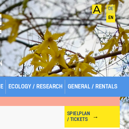
DE
E
EN
N
SE
ECOLOGY / RESEARCH
GENERAL / RENTALS
SPIELPLAN
/ TICKETS