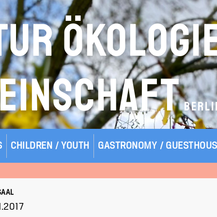
TUR ÖKOLOGI
EINSCHAFT
BERLI
S
CHILDREN / YOUTH
GASTRONOMY / GUESTHOU
SAAL
11.2017