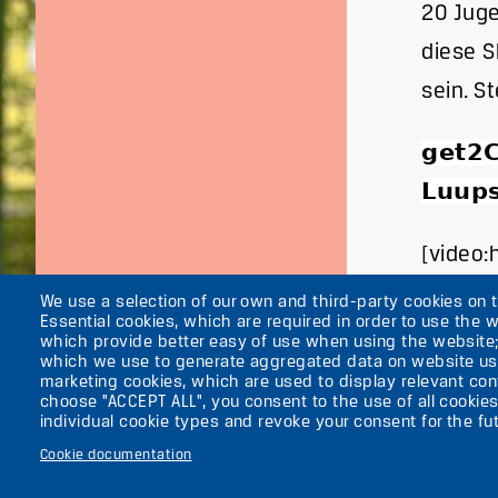
20 Juge
diese S
sein. St
get2C
Luups
[video:
We use a selection of our own and third-party cookies on 
Essential cookies, which are required in order to use the w
which provide better easy of use when using the website
which we use to generate aggregated data on website use
marketing cookies, which are used to display relevant cont
About the ufaFab
choose "ACCEPT ALL", you consent to the use of all cookies
Secondary
News
individual cookie types and revoke your consent for the fut
Press
menu
Cookie documentation
Contacts
(ENGLISH)
Imprint