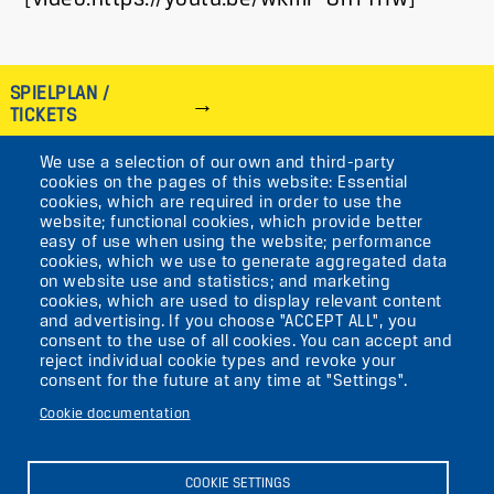
SPIELPLAN /
TICKETS
We use a selection of our own and third-party
IMAGE
cookies on the pages of this website: Essential
cookies, which are required in order to use the
VIKTORIASTR. 10-18
website; functional cookies, which provide better
easy of use when using the website; performance
12105 BERLIN
cookies, which we use to generate aggregated data
TEMPELHOF
on website use and statistics; and marketing
cookies, which are used to display relevant content
and advertising. If you choose "ACCEPT ALL", you
AKTUELLES
consent to the use of all cookies. You can accept and
reject individual cookie types and revoke your
consent for the future at any time at "Settings".
KONTAKT
Cookie documentation
DIE UFAFABRIK
BERLIN
COOKIE SETTINGS