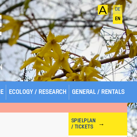
DE
E
EN
N
SE
ECOLOGY / RESEARCH
GENERAL / RENTALS
SPIELPLAN
/ TICKETS