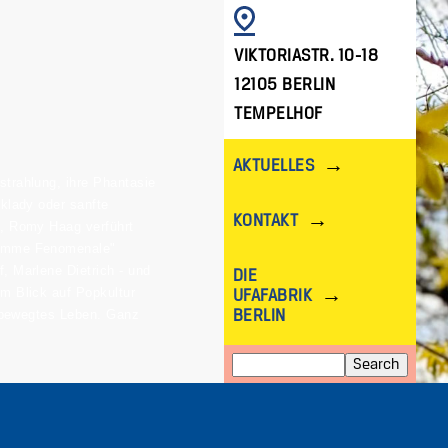
IMAGE
VIKTORIASTR. 10-18
12105 BERLIN
TEMPELHOF
AKTUELLES
strahlung, ihre Phantasie
cklady oder sanfte
KONTAKT
n, Romy Haag verführt
"Femme Fenomenale"
, Marlene Dietrich - und
DIE
em Blick auf Popkultur
UFAFABRIK
hr bewegtes Leben. Ganz
BERLIN
Search