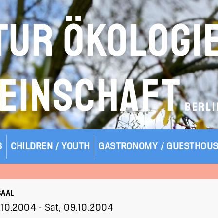
TUR ÖKOLOGI
EINSCHAFT
BERLI
S
CHILDREN / YOUTH
GASTRONOMY / GUESTHOU
SAAL
.10.2004
-
Sat, 09.10.2004