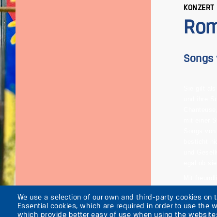
KONZERT
Rom
Songs 
Sie gilt a
und ihre S
Chanteuse,
mit einer 
Songs von 
besticht n
und Gesell
egal ob si
Mit freund
Weitere Te
We use a selection of our own and third-party cookies on 
Essential cookies, which are required in order to use the w
which provide better easy of use when using the website