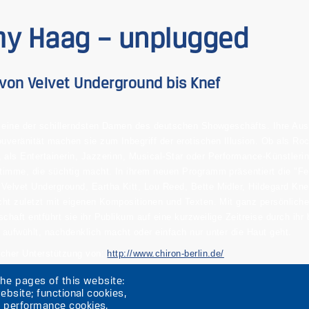
y Haag – unplugged
von Velvet Underground bis Knef
ls eine der schillerndsten Damen des deutschen Showgeschäfts. Ihre Aus
ouveränität machen sie zum Inbegriff der erotischen Illusion. Ob als Ro
 als Entertainerin, Jazzerinn, Musical-Star oder Performance-Künstleri
Stimme, die süchtig macht. In ihrem neuen Programm präsentiert die 
Velvet Underground, Eartha Kitt, Lou Reed, Bette Midler, Hildegard Knef
icht zuletzt mit eigenen Kompositionen und Texten. Mit ganz persönlich
schaft entführt sie ihr Publikum auf eine kurzweilige Zeitreise durch i
e aufwühlt, nachdenklich macht oder einfach nur unter die Haut geht.
licher Unterstützung von:
http://www.chiron-berlin.de/
rmine: 04. bis 06. November, Do-Sa, 20.30 Uhr
the pages of this website:
ebsite; functional cookies,
; performance cookies,