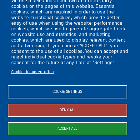
We use a selection of our own and third-party
IMAGE
cookies on the pages of this website: Essential
cookies, which are required in order to use the
VIKTORIASTR. 10-18
website; functional cookies, which provide better
easy of use when using the website; performance
12105 BERLIN
cookies, which we use to generate aggregated data
TEMPELHOF
on website use and statistics; and marketing
cookies, which are used to display relevant content
and advertising. If you choose "ACCEPT ALL", you
AKTUELLES
consent to the use of all cookies. You can accept and
reject individual cookie types and revoke your
consent for the future at any time at "Settings".
KONTAKT
Cookie documentation
DIE UFAFABRIK
BERLIN
COOKIE SETTINGS
Search
DENY ALL
About the ufaFabrik
Secondary
News
ACCEPT ALL
Image
Image
Image
Press
menu