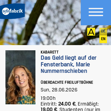
DE
EN
KABARETT
Das Geld liegt auf der
Fensterbank, Marie
Nummernschieben
ÜBERDACHTE FREILUFTBÜHNE
Sun, 28.06.2026
19:00h
Eintritt:
24.00 €
,
Ermäßigt:
19.00 €
,
Studenten (nur im