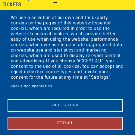
TICKETS
We use a selection of our own and third-party
IMAGE
cookies on the pages of this website: Essential
cookies, which are required in order to use the
VIKTORIASTR. 10-18
website; functional cookies, which provide better
easy of use when using the website; performance
12105 BERLIN
cookies, which we use to generate aggregated data
TEMPELHOF
on website use and statistics; and marketing
cookies, which are used to display relevant content
and advertising. If you choose "ACCEPT ALL", you
AKTUELLES
consent to the use of all cookies. You can accept and
reject individual cookie types and revoke your
consent for the future at any time at "Settings".
KONTAKT
Cookie documentation
DIE UFAFABRIK
BERLIN
COOKIE SETTINGS
Search
DENY ALL
About the ufaFabrik