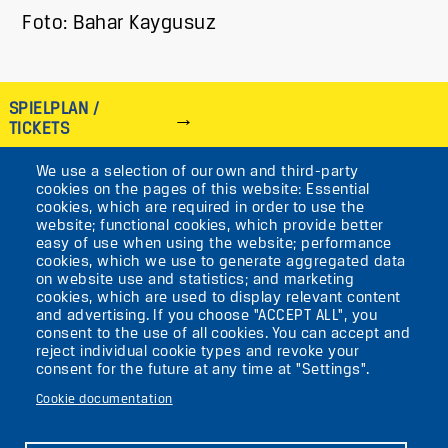
Foto: Bahar Kaygusuz
SPIELPLAN /
TICKETS
We use a selection of our own and third-party
IMAGE
cookies on the pages of this website: Essential
cookies, which are required in order to use the
VIKTORIASTR. 10-18
website; functional cookies, which provide better
easy of use when using the website; performance
12105 BERLIN
cookies, which we use to generate aggregated data
TEMPELHOF
on website use and statistics; and marketing
cookies, which are used to display relevant content
and advertising. If you choose "ACCEPT ALL", you
AKTUELLES
consent to the use of all cookies. You can accept and
reject individual cookie types and revoke your
consent for the future at any time at "Settings".
KONTAKT
Cookie documentation
DIE UFAFABRIK