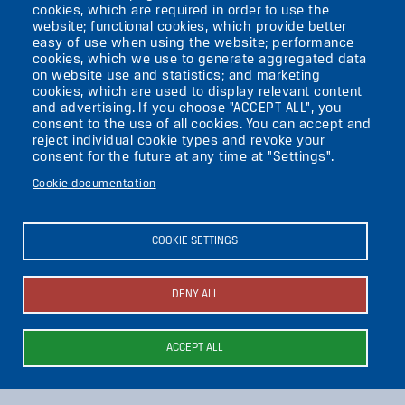
cookies, which are required in order to use the
VIKTORIASTR. 10-18
website; functional cookies, which provide better
easy of use when using the website; performance
12105 BERLIN
cookies, which we use to generate aggregated data
TEMPELHOF
on website use and statistics; and marketing
cookies, which are used to display relevant content
and advertising. If you choose "ACCEPT ALL", you
AKTUELLES
consent to the use of all cookies. You can accept and
reject individual cookie types and revoke your
consent for the future at any time at "Settings".
KONTAKT
Cookie documentation
DIE UFAFABRIK
BERLIN
COOKIE SETTINGS
Search
DENY ALL
About the ufaFabrik
Secondary
News
ACCEPT ALL
Image
Image
Image
Press
menu
Contacts
(ENGLISH)
Image
Image
Image
Imprint