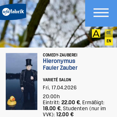
DE
EN
COMEDY-ZAUBEREI
Hieronymus
Fauler Zauber
VARIETÉ SALON
Fri, 17.04.2026
20:00h
Eintritt:
22.00 €
,
Ermäßigt:
18.00 €
,
Studenten (nur im
VVK):
12.00 €