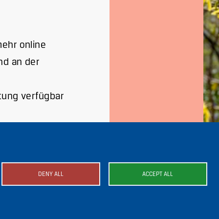
mehr online
d an der
ltung verfügbar
DENY ALL
ACCEPT ALL
mage
Image
Image
Image