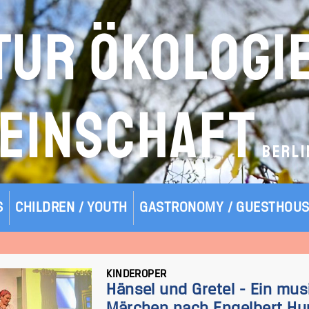
TUR ÖKOLOGI
EINSCHAFT
BERLI
S
CHILDREN / YOUTH
GASTRONOMY / GUESTHOU
KINDEROPER
Hänsel und Gretel - Ein mus
Märchen nach Engelbert Hu