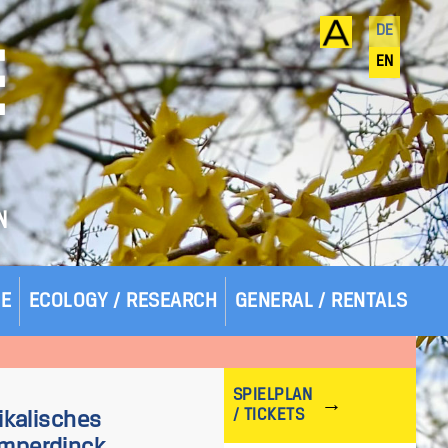
DE
E
EN
N
SE
ECOLOGY / RESEARCH
GENERAL / RENTALS
SPIELPLAN
/ TICKETS
ikalisches
mperdinck