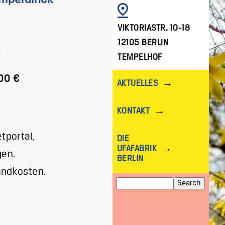
IMAGE
VIKTORIASTR. 10-18
12105 BERLIN
5
TEMPELHOF
00 €
AKTUELLES
KONTAKT
tportal,
DIE
UFAFABRIK
gen.
BERLIN
andkosten.
Search