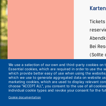
Karten
Tickets
reservi
Abendk
Bei Res
(Sollte
We use a selection of our own and third-party cookies on 
Essential cookies, which are required in order to use the w
which provide better easy of use when using the website
which we use to generate aggregated data on website use
marketing cookies, which are used to display relevant cont
About the ufaFab
choose "ACCEPT ALL", you consent to the use of all cookies
Secondary
News
individual cookie types and revoke your consent for the fut
Press
menu
Cookie documentation
Contacts
(ENGLISH)
Imprint