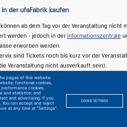
 in der ufaFabrik kaufen
 können ab dem Tag vor der Veranstaltung nicht 
ert werden - jedoch in der
Informationszentrale
un
asse erworben werden.
ervix sind Tickets noch bis kurz vor der Veransta
 die Veranstaltung nicht ausverkauft sein).
the pages of this website:
ebsite; functional cookies,
; performance cookies,
 and statistics; and
ent and advertising. If you
rik
COOKIE SETTINGS
. You can accept and reject
ure at any time at "Settings".
Image
I
Image