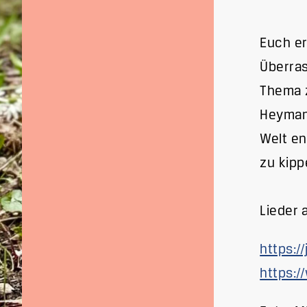
Euch er
Überras
Thema z
Heymann
Welt en
zu kipp
Lieder 
https:/
https: