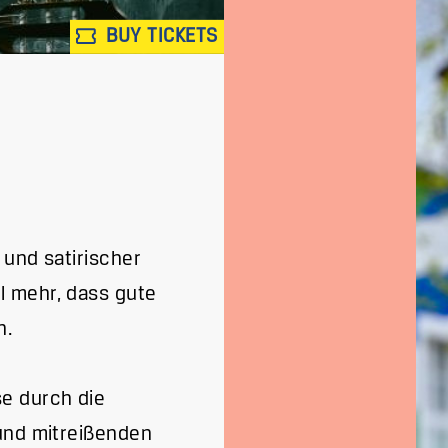
BUY TICKETS
 und satirischer
l mehr, dass gute
n.
se durch die
 und mitreißenden