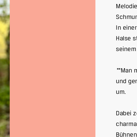
Melodie
Schmun
In eine
Halse s
seinem
""Man 
und ge
um.
Dabei z
charman
Bühnenp