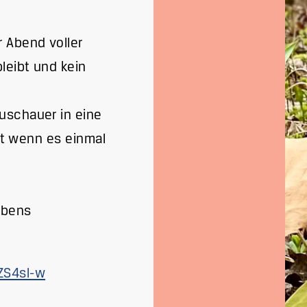
 Abend voller
leibt und kein
uschauer in eine
bst wenn es einmal
ebens
ZS4sl-w