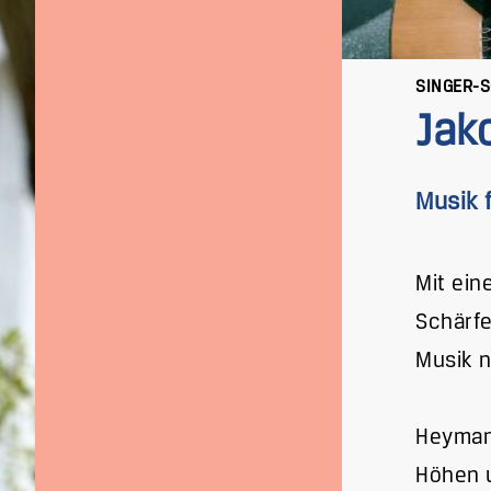
SINGER-
Jak
Musik 
Mit ein
Schärfe
Musik n
Heymann
Höhen u