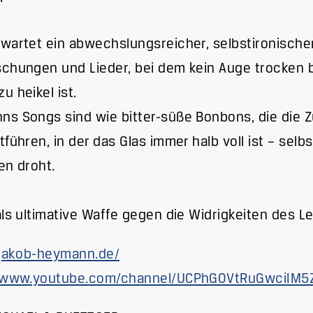
wartet ein abwechslungsreicher, selbstironischer
chungen und Lieder, bei dem kein Auge trocken b
u heikel ist.
s Songs sind wie bitter-süße Bonbons, die die Z
tführen, in der das Glas immer halb voll ist – sel
en droht.
als ultimative Waffe gegen die Widrigkeiten des L
/jakob-heymann.de/
//www.youtube.com/channel/UCPhG0VtRuGwciIM5