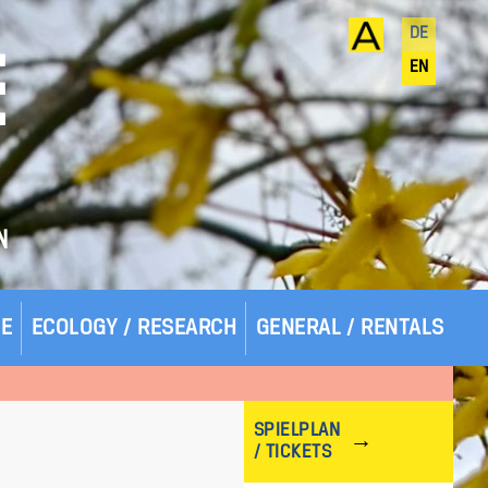
DE
E
EN
N
SE
ECOLOGY / RESEARCH
GENERAL / RENTALS
SPIELPLAN
/ TICKETS