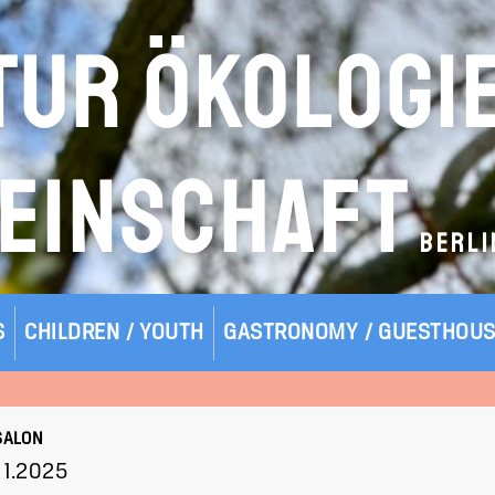
TUR ÖKOLOGI
EINSCHAFT
BERLI
S
CHILDREN / YOUTH
GASTRONOMY / GUESTHOU
SALON
.11.2025