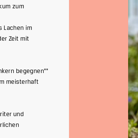
likum zum
as Lachen im
er Zeit mit
nkern begegnen""
m meisterhaft
riter und
rlichen