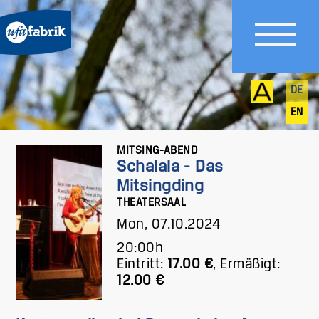
DE
EN
MITSING-ABEND
Schalala - Das
Mitsingding
THEATERSAAL
Mon, 07.10.2024
20:00h
Eintritt:
17.00 €
,
Ermäßigt:
12.00 €