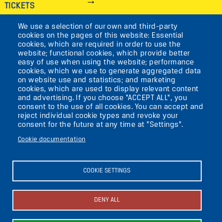
TICKETS
We use a selection of our own and third-party
IMAGE
cookies on the pages of this website: Essential
cookies, which are required in order to use the
VIKTORIASTR. 10-18
website; functional cookies, which provide better
easy of use when using the website; performance
12105 BERLIN
cookies, which we use to generate aggregated data
TEMPELHOF
on website use and statistics; and marketing
cookies, which are used to display relevant content
and advertising. If you choose "ACCEPT ALL", you
AKTUELLES
consent to the use of all cookies. You can accept and
reject individual cookie types and revoke your
consent for the future at any time at "Settings".
KONTAKT
Cookie documentation
DIE UFAFABRIK
BERLIN
COOKIE SETTINGS
Search
DENY ALL
About the ufaFabrik