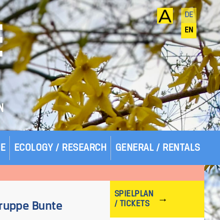
DE
E
EN
N
SE
ECOLOGY / RESEARCH
GENERAL / RENTALS
SPIELPLAN
/ TICKETS
Gruppe Bunte