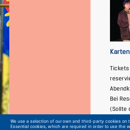
Karten
Tickets
reservi
Abendk
Bei Res
(Sollte
We use a selection of our own and third-party cookies on 
Essential cookies, which are required in order to use the w