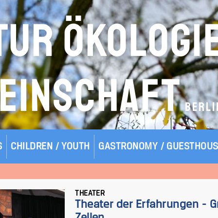
TUR ÖKOLOGI
EINSCHAFT
BERLI
S
CHILDREN / YOUTH
GASTRONOMY / GUESTHOU
THEATER
Theater der Erfahrungen - 
Zellen