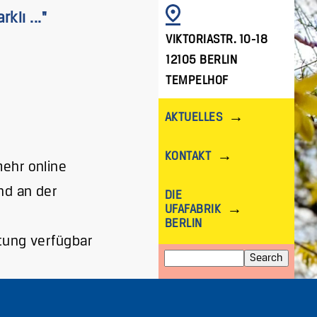
IMAGE
klı ..."
VIKTORIASTR. 10-18
12105 BERLIN
TEMPELHOF
AKTUELLES
KONTAKT
mehr online
d an der
DIE
UFAFABRIK
BERLIN
ltung verfügbar
Search